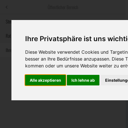
Menü
Öffentlicher Bereich
bestatter
.at
Sterbeanzeigen
Informationswebsite der österreichischen Bestatter
Rat & Hilfe im Trauerfall
Ihre Privatsphäre ist uns wicht
Ihre Bestatter
Navigation
Diese Website verwendet Cookies und Targeting
Sterbeanzeigen
Rat & Hilfe im Trauerfall
Ihre Bestatter
überspringen
besser an Ihre Bedürfnisse anzupassen. Diese
kommen oder um unsere Website weiter zu ent
Alle akzeptieren
Ich lehne ab
Einstellun
Bundesland
Burgenland