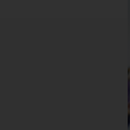
Kärnten
Niederösterreich
Oberösterreich
Salzburg
Steiermark
Tirol
Imst
Innsbruck-Land
Innsbruck-Stadt
Kitzbühel
Kufstein