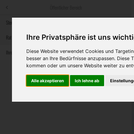
Menü
Öffentlicher Bereich
bestatter
.at
Sterbeanzeigen
Ihre Privatsphäre ist uns wicht
Informationswebsite der österreichischen Bestatter
Rat & Hilfe im Trauerfall
Diese Website verwendet Cookies und Targeting
Ihre Bestatter
Navigation
Sterbeanzeigen
Rat & Hilfe im Trauerfall
Ihre Bestatter
besser an Ihre Bedürfnisse anzupassen. Diese
überspringen
kommen oder um unsere Website weiter zu ent
Alle akzeptieren
Ich lehne ab
Einstellun
Bundesland
Burgenland