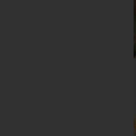
Waidhofen an der Ybbs(Stadt)
Wiener Neustadt(Land)
Wiener Neustadt(Stadt)
Zwettl
Oberösterreich
Salzburg
Steiermark
Tirol
Vorarlberg
Wien