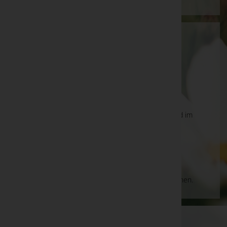
Rudolf Eichberger jun.
Ried im Innkreis, Oberösterreich
Ried im Innkreis
Schärdinger Straße 49 (Bürogebäude), 4910 Ried im
Innkreis
Aktuelle Todesfälle
Es gibt keine Einträge, die Ihrer Suche entsprechen.
WKO-Link
EIN SERVICE DER