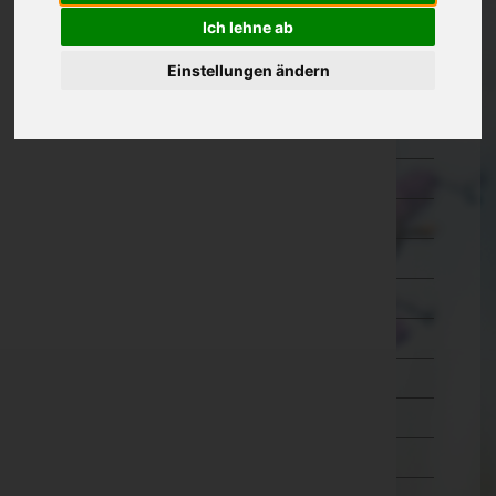
Oberösterreich
Ich lehne ab
Braunau am Inn
Einstellungen ändern
Eferding
Freistadt
Gmunden
Grieskirchen
Kirchdorf an der Krems
Linz-Land
Linz(Stadt)
Perg
Ried im Innkreis
Rohrbach