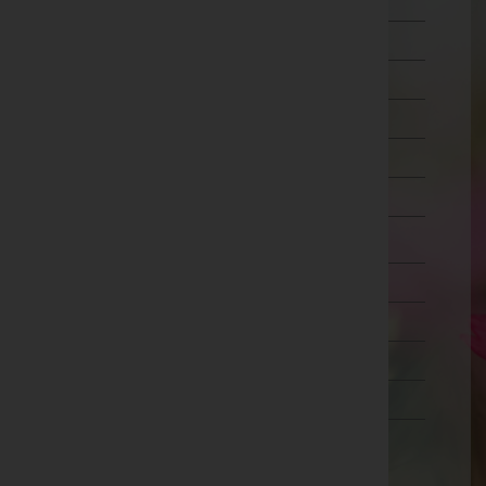
Schärding
Steyr-Land
Steyr(Stadt)
Urfahr-Umgebung
Vöcklabruck
Wels-Land
Wels(Stadt)
Salzburg
Steiermark
Tirol
Vorarlberg
Wien