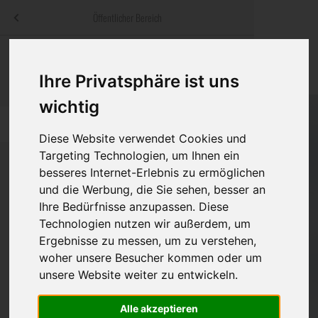
Menü
Öffentlicher Bereich
bestatter
.at
Sterbeanzeigen
Was ist zu tun
Traditionelle
Informationswebsite der österreichischen Bestatter
Ihre Privatsphäre ist uns
ch
Rat & Hilfe im Trauerfall
Bestattungsar
Alternative B
wichtig
Navigation
h
Ihre Bestatter
Leistungen de
überspringen
Diese Website verwendet Cookies und
Targeting Technologien, um Ihnen ein
Kosten
besseres Internet-Erlebnis zu ermöglichen
und die Werbung, die Sie sehen, besser an
Vorsorge
Bundesland
Ihre Bedürfnisse anzupassen. Diese
Technologien nutzen wir außerdem, um
Ergebnisse zu messen, um zu verstehen,
woher unsere Besucher kommen oder um
Burgenland
unsere Website weiter zu entwickeln.
Kärnten
Alle akzeptieren
Niederösterreich