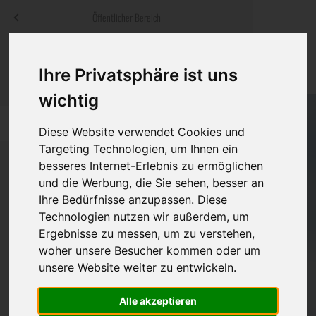
Menü
Öffentlicher Bereich
bestatter
.at
Sterbeanzeigen
Was ist zu tun
Traditionelle
Ihre Privatsphäre ist uns
Informationswebsite der österreichischen Bestatter
ch
Rat & Hilfe im Trauerfall
Bestattungsar
Alternative B
wichtig
Navigation
h
Ihre Bestatter
Leistungen de
überspringen
Diese Website verwendet Cookies und
Targeting Technologien, um Ihnen ein
Kosten
besseres Internet-Erlebnis zu ermöglichen
und die Werbung, die Sie sehen, besser an
Vorsorge
Ihre Bedürfnisse anzupassen. Diese
Bundesland
Technologien nutzen wir außerdem, um
Ergebnisse zu messen, um zu verstehen,
woher unsere Besucher kommen oder um
Burgenland
unsere Website weiter zu entwickeln.
Kärnten
Alle akzeptieren
Niederösterreich