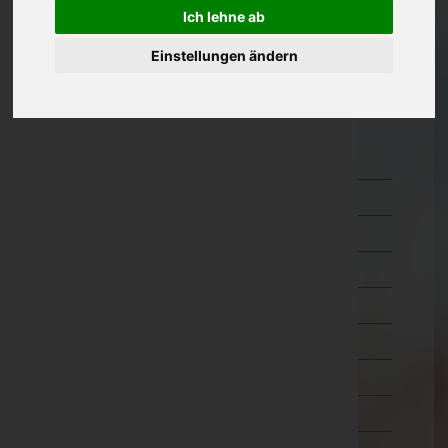
Ich lehne ab
Oberösterreich
Einstellungen ändern
Salzburg
Steiermark
Tirol
Imst
Innsbruck-Land
Innsbruck-Stadt
Kitzbühel
Kufstein
Landeck
Lienz
Reutte