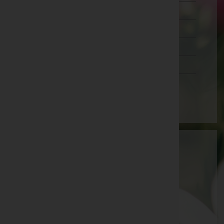
Wien 20.,Brigittenau
Wien 21.,Floridsdorf
Wien 22.,Donaustadt
Wien 23.,Liesing
Wien(Stadt)
Sabine List e.U. - Bestattung Edelmann
Geßlgasse 13, 1230 Wien
Wien 23.,Liesing, Wien
Website:
https://www.bestattung-edelmann.at
E-Mail:
office@bestattung-edelmann.at
Mobil: 0664 999 122 90