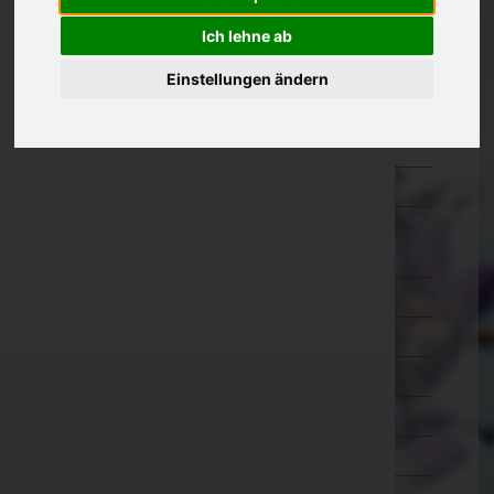
Oberösterreich
Ich lehne ab
Salzburg
Einstellungen ändern
Steiermark
Tirol
Vorarlberg
Wien
Wien 1.,Innere Stadt
Wien 2.,Leopoldstadt
Wien 3.,Landstraße
Wien 4.,Wieden
Wien 5.,Margareten
Wien 6.,Mariahilf