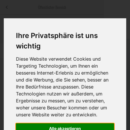
Menü
Öffentlicher Bereich
bestatter
.at
Sterbeanzeigen
Was ist zu tun
Traditionelle
Informationswebsite der österreichischen Bestatter
Ihre Privatsphäre ist uns
ch
Rat & Hilfe im Trauerfall
Bestattungsar
Alternative B
wichtig
Navigation
h
Ihre Bestatter
Leistungen de
überspringen
Diese Website verwendet Cookies und
Kosten
Targeting Technologien, um Ihnen ein
besseres Internet-Erlebnis zu ermöglichen
Vorsorge
und die Werbung, die Sie sehen, besser an
Bundesland
Ihre Bedürfnisse anzupassen. Diese
Technologien nutzen wir außerdem, um
Ergebnisse zu messen, um zu verstehen,
Burgenland
woher unsere Besucher kommen oder um
unsere Website weiter zu entwickeln.
Kärnten
Niederösterreich
Alle akzeptieren