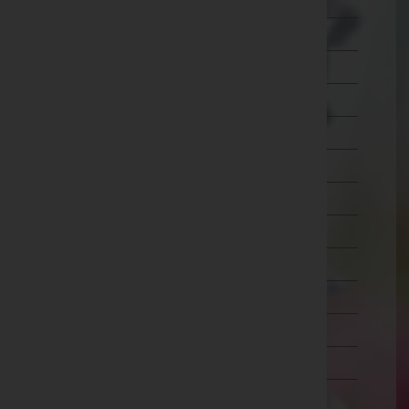
Wien 7.,Neubau
Wien 8.,Josefstadt
Wien 9.,Alsergrund
Wien 10.,Favoriten
Wien 11.,Simmering
Wien 12.,Meidling
Wien 13.,Hietzing
Wien 14.,Penzing
Wien 15.,Rudolfsheim-Fünfhaus
Wien 16.,Ottakring
Wien 17.,Hernals
Wien 18.,Währing
Wien 19.,Döbling