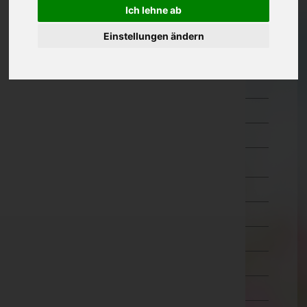
Ich lehne ab
Güssing
Jennersdorf
Einstellungen ändern
Mattersburg
Neusiedl am See
Oberpullendorf
Oberwart
Rust(Stadt)
Kärnten
Niederösterreich
Oberösterreich
Salzburg
Steiermark