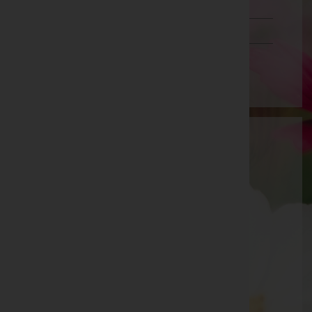
Tirol
Vorarlberg
Wien
Stadtbetriebe Steyr GmbH
Steyr(Stadt), Oberösterreich
Steyr
Taborweg 10, 4400 Steyr
Aktuelle Todesfälle