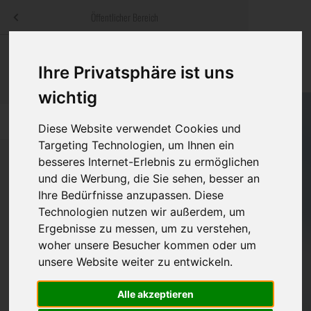
Menü
Öffentlicher Bereich
bestatter
.at
Sterbeanzeigen
Was ist zu tun
Traditionelle
Ihre Privatsphäre ist uns
Informationswebsite der österreichischen Bestatter
ch
Rat & Hilfe im Trauerfall
Bestattungsar
Alternative B
wichtig
Navigation
h
Ihre Bestatter
Leistungen de
überspringen
Diese Website verwendet Cookies und
Targeting Technologien, um Ihnen ein
Kosten
besseres Internet-Erlebnis zu ermöglichen
und die Werbung, die Sie sehen, besser an
Vorsorge
Ihre Bedürfnisse anzupassen. Diese
Bundesland
Technologien nutzen wir außerdem, um
Ergebnisse zu messen, um zu verstehen,
woher unsere Besucher kommen oder um
Burgenland
unsere Website weiter zu entwickeln.
Eisenstadt-Umgebung
Alle akzeptieren
Eisenstadt(Stadt)