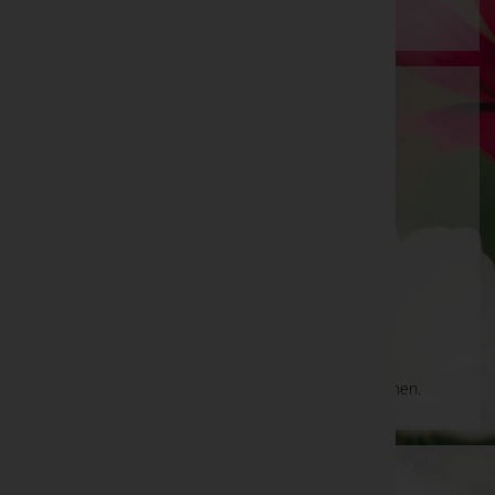
Stadtbetriebe Steyr GmbH
Steyr(Stadt), Oberösterreich
Steyr
Taborweg 10, 4400 Steyr
Aktuelle Todesfälle
Es gibt keine Einträge, die Ihrer Suche entsprechen.
WKO-Link
EIN SERVICE DER