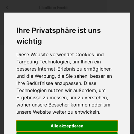
Menü
Öffentlicher Bereich
bestatter
.at
Sterbeanzeigen
Was ist zu tun
Traditionelle
Ihre Privatsphäre ist uns
Informationswebsite der österreichischen Bestatter
ch
Rat & Hilfe im Trauerfall
Bestattungsar
Alternative B
wichtig
Navigation
h
Ihre Bestatter
Leistungen de
überspringen
Diese Website verwendet Cookies und
Targeting Technologien, um Ihnen ein
Kosten
besseres Internet-Erlebnis zu ermöglichen
und die Werbung, die Sie sehen, besser an
Vorsorge
Ihre Bedürfnisse anzupassen. Diese
Bundesland
Technologien nutzen wir außerdem, um
Ergebnisse zu messen, um zu verstehen,
woher unsere Besucher kommen oder um
Burgenland
unsere Website weiter zu entwickeln.
Kärnten
Alle akzeptieren
Niederösterreich