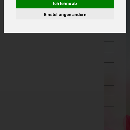
Ich lehne ab
Oberösterreich
Einstellungen ändern
Salzburg
Hallein
Salzburg-Umgebung
Salzburg(Stadt)
Sankt Johann im Pongau
Tamsweg
Zell am See
Steiermark
Tirol
Vorarlberg
Wien