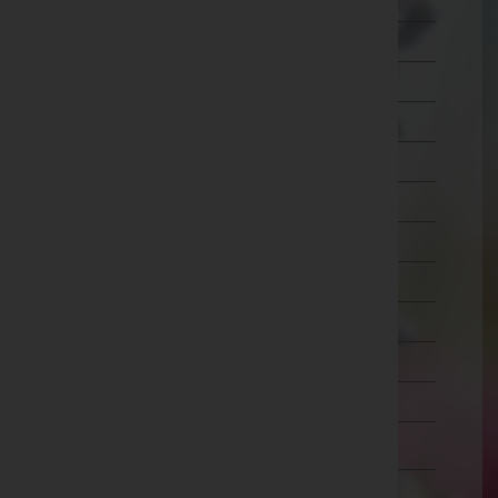
Mistelbach
Mödling
Neunkirchen
Sankt Pölten(Land)
Sankt Pölten(Stadt)
Scheibbs
Tulln
Waidhofen an der Thaya
Waidhofen an der Ybbs(Stadt)
Wiener Neustadt(Land)
Wiener Neustadt(Stadt)
Zwettl
Oberösterreich