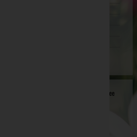
Salzburg
Steiermark
Tirol
Vorarlberg
Wien
Stadtgemeinde Hermagor-Pressegger See
Hermagor, Kärnten
Website:
www.hermagor.com
E-Mail:
kurt.telesklav@ktn.gde.at
Telefon: +43 4282 23 13