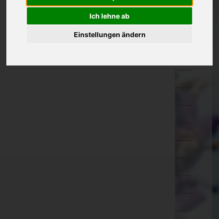
Amstetten
Ich lehne ab
Baden
Einstellungen ändern
Bruck an der Leitha
Gänserndorf
Gmünd
Hollabrunn
Horn
Korneuburg
Krems an der Donau(Stadt)
Krems(Land)
Lilienfeld
Melk