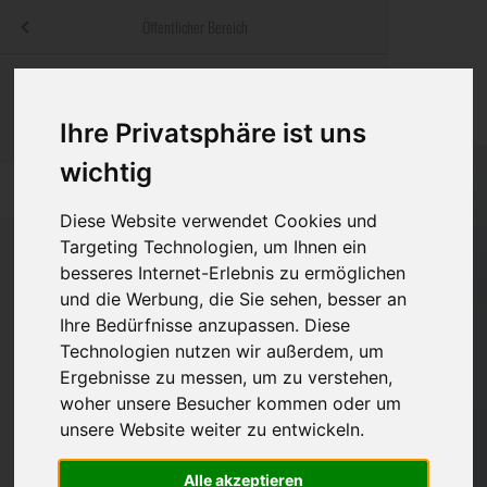
Menü
Öffentlicher Bereich
bestatter
.at
Sterbeanzeigen
Was ist zu tun
Traditionelle
Informationswebsite der österreichischen Bestatter
Ihre Privatsphäre ist uns
ch
Rat & Hilfe im Trauerfall
Bestattungsar
Alternative B
wichtig
Navigation
h
Ihre Bestatter
Leistungen de
überspringen
Diese Website verwendet Cookies und
Kosten
Targeting Technologien, um Ihnen ein
besseres Internet-Erlebnis zu ermöglichen
Vorsorge
und die Werbung, die Sie sehen, besser an
Bundesland
Ihre Bedürfnisse anzupassen. Diese
Technologien nutzen wir außerdem, um
Ergebnisse zu messen, um zu verstehen,
Burgenland
woher unsere Besucher kommen oder um
unsere Website weiter zu entwickeln.
Kärnten
Niederösterreich
Alle akzeptieren