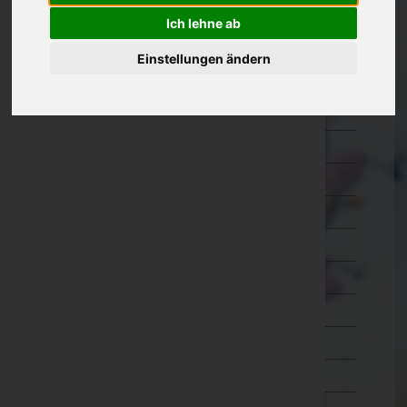
Oberösterreich
Ich lehne ab
Braunau am Inn
Einstellungen ändern
Eferding
Freistadt
Gmunden
Grieskirchen
Kirchdorf an der Krems
Linz-Land
Linz(Stadt)
Perg
Ried im Innkreis
Rohrbach