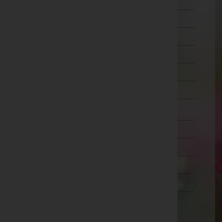
Schärding
Steyr-Land
Steyr(Stadt)
Urfahr-Umgebung
Vöcklabruck
Wels-Land
Wels(Stadt)
Salzburg
Steiermark
Tirol
Vorarlberg
Wien