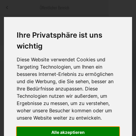
Menü
Öffentlicher Bereich
bestatter
.at
Sterbeanzeigen
Was ist zu tun
Traditionelle
Informationswebsite der österreichischen Bestatter
Ihre Privatsphäre ist uns
ch
Rat & Hilfe im Trauerfall
Bestattungsar
Alternative B
wichtig
Navigation
h
Ihre Bestatter
Leistungen de
überspringen
Diese Website verwendet Cookies und
Targeting Technologien, um Ihnen ein
Kosten
besseres Internet-Erlebnis zu ermöglichen
und die Werbung, die Sie sehen, besser an
Vorsorge
Bundesland
Ihre Bedürfnisse anzupassen. Diese
Technologien nutzen wir außerdem, um
Ergebnisse zu messen, um zu verstehen,
woher unsere Besucher kommen oder um
Burgenland
unsere Website weiter zu entwickeln.
Kärnten
Alle akzeptieren
Niederösterreich