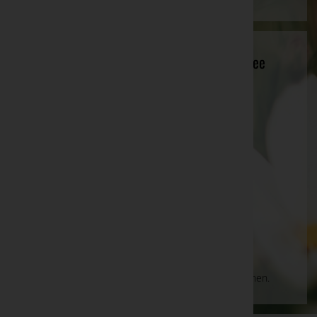
Stadtgemeinde Hermagor-Pressegger See
Hermagor, Kärnten
Website:
www.hermagor.com
E-Mail:
kurt.telesklav@ktn.gde.at
Telefon: +43 4282 23 13
Hermagor
Friedhofstraße 8, 9620 Hermagor
Aktuelle Todesfälle
Es gibt keine Einträge, die Ihrer Suche entsprechen.