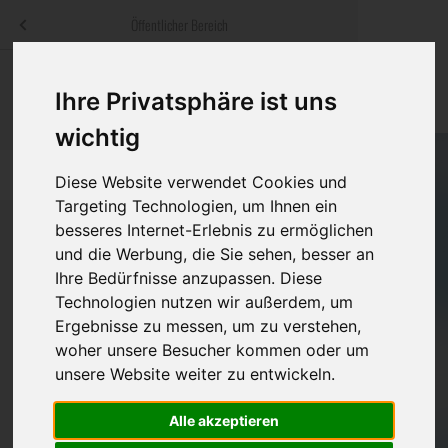
Menü
Öffentlicher Bereich
bestatter
.at
Sterbeanzeigen
Was ist zu tun
Traditionelle
Ihre Privatsphäre ist uns
Informationswebsite der österreichischen Bestatter
ch
Rat & Hilfe im Trauerfall
Bestattungsar
Alternative B
wichtig
Navigation
h
Ihre Bestatter
Leistungen de
überspringen
Diese Website verwendet Cookies und
Targeting Technologien, um Ihnen ein
Kosten
besseres Internet-Erlebnis zu ermöglichen
und die Werbung, die Sie sehen, besser an
Vorsorge
Ihre Bedürfnisse anzupassen. Diese
Bundesland
Technologien nutzen wir außerdem, um
Ergebnisse zu messen, um zu verstehen,
woher unsere Besucher kommen oder um
Burgenland
unsere Website weiter zu entwickeln.
Kärnten
Alle akzeptieren
Niederösterreich