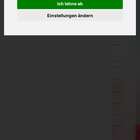
Ich lehne ab
Oberösterreich
Einstellungen ändern
Salzburg
Hallein
Salzburg-Umgebung
Salzburg(Stadt)
Sankt Johann im Pongau
Tamsweg
Zell am See
Steiermark
Tirol
Vorarlberg
Wien