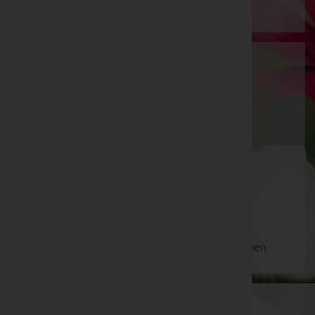
Stögerer GmbH
Oberwart, Burgenland
Pinkafeld
Hauptstraße 19, 7423 Pinkafeld
Aktuelle Todesfälle
Es gibt keine Einträge, die Ihrer Suche entsprechen.
WKO-Link
EIN SERVICE DER