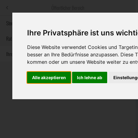
Menü
Öffentlicher Bereich
bestatter
.at
Sterbeanzeigen
Ihre Privatsphäre ist uns wicht
Informationswebsite der österreichischen Bestatter
Rat & Hilfe im Trauerfall
Diese Website verwendet Cookies und Targeting
Ihre Bestatter
besser an Ihre Bedürfnisse anzupassen. Diese
Navigation
Sterbeanzeigen
Rat & Hilfe im Trauerfall
Ihre Bestatter
kommen oder um unsere Website weiter zu ent
überspringen
Alle akzeptieren
Ich lehne ab
Einstellun
Bundesland
Burgenland