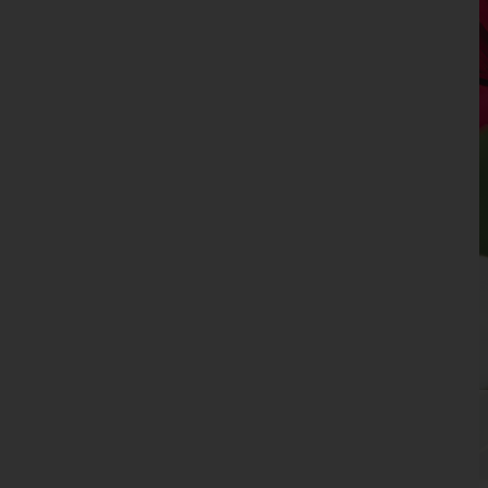
Oberösterreich
Salzburg
Steiermark
Tirol
Vorarlberg
Wien