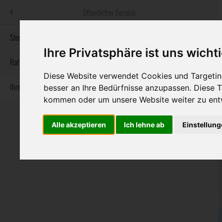
Menü
Öffentlicher Bereich
bestatter
.at
Sterbeanzeigen
Ihre Privatsphäre ist uns wicht
Informationswebsite der österreichischen Bestatter
Rat & Hilfe im Trauerfall
Diese Website verwendet Cookies und Targeting
Ihre Bestatter
besser an Ihre Bedürfnisse anzupassen. Diese
Navigation
Sterbeanzeigen
Rat & Hilfe im Trauerfall
Ihre Bestatter
kommen oder um unsere Website weiter zu ent
überspringen
Alle akzeptieren
Ich lehne ab
Einstellun
Bundesland
Burgenland