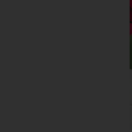
Oberösterreich
Salzburg
Steiermark
Tirol
Vorarlberg
Wien