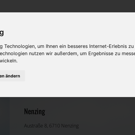
Rat & Hilfe im Trauerfall
Bestattungsarten
Was ist zu tun im Todesfall?
Traditionelle Bestattungsarten
ig
Bestattungsarten
Alternative Bestattungsarten
 Technologien, um Ihnen ein besseres Internet-Erlebnis zu
Leistungen des Bestatters
 Technologien nutzen wir außerdem, um Ergebnisse zu mess
wickeln.
Kosten
ZSU Trade GmbH
gen ändern
Vorsorge
Bludenz, Vorarlberg
Nenzing
Austraße 8, 6710 Nenzing