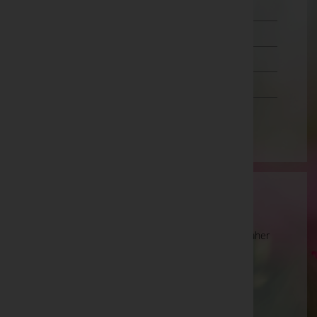
Salzburg
Steiermark
Tirol
Vorarlberg
Wien
Wartung
Die Suche wird derzeit überarbeitet und kann daher
unvollständige oder fehlerhafte Zuordnungen
anzeigen. Wir bitten um Ihr Verständnis.
Ihre Bestatter