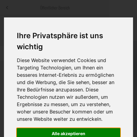
Menü
Öffentlicher Bereich
bestatter
.at
Sterbeanzeigen
Was ist zu tun
Traditionelle
Informationswebsite der österreichischen Bestatter
Ihre Privatsphäre ist uns
ch
Rat & Hilfe im Trauerfall
Bestattungsar
Alternative B
wichtig
Navigation
h
Ihre Bestatter
Leistungen de
überspringen
Diese Website verwendet Cookies und
Targeting Technologien, um Ihnen ein
Kosten
besseres Internet-Erlebnis zu ermöglichen
und die Werbung, die Sie sehen, besser an
Vorsorge
Ihre Bedürfnisse anzupassen. Diese
Technologien nutzen wir außerdem, um
Ergebnisse zu messen, um zu verstehen,
Bundesland
woher unsere Besucher kommen oder um
unsere Website weiter zu entwickeln.
Alle akzeptieren
Burgenland