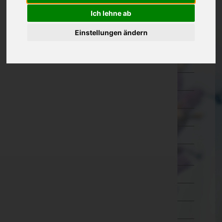
Eisenstadt-Umgebung
Ich lehne ab
Eisenstadt(Stadt)
Einstellungen ändern
Güssing
Jennersdorf
Mattersburg
Neusiedl am See
Oberpullendorf
Oberwart
Rust(Stadt)
Kärnten
Niederösterreich
Oberösterreich