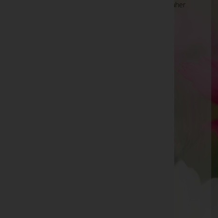
Die Suche wird derzeit überarbeitet und kann daher
unvollständige oder fehlerhafte Zuordnungen
anzeigen. Wir bitten um Ihr Verständnis.
Ihre Bestatter
Andreas Prielinger
Andreas Wilfried Grünzweig - Tischlerei und
Möbelhaus Grünzweig
Andreas Ziegler
Anita Woltron
Anna Dallinger
Anna Elisabeth Platzer
Anna Maria Pein
Anna Schauptmayr
Anton Filipich