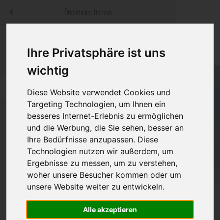
Menü
Öffentlicher Bereich
bestatter
.at
Sterbeanzeigen
Was ist zu tun
Traditionelle
Ihre Privatsphäre ist uns
Informationswebsite der österreichischen Bestatter
ch
Rat & Hilfe im Trauerfall
Bestattungsar
Alternative B
wichtig
Navigation
h
Ihre Bestatter
Leistungen de
überspringen
Diese Website verwendet Cookies und
Targeting Technologien, um Ihnen ein
Kosten
besseres Internet-Erlebnis zu ermöglichen
und die Werbung, die Sie sehen, besser an
Vorsorge
Ihre Bedürfnisse anzupassen. Diese
Technologien nutzen wir außerdem, um
Ergebnisse zu messen, um zu verstehen,
woher unsere Besucher kommen oder um
Bundesland
unsere Website weiter zu entwickeln.
Alle akzeptieren
Burgenland