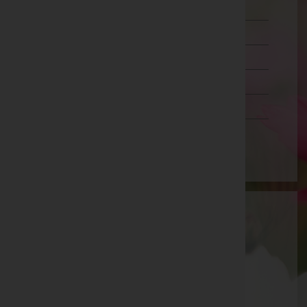
Oberösterreich
Salzburg
Steiermark
Tirol
Vorarlberg
Wien
Aktuelle Todesfälle
Norbert Haschka -
Aufbahrungshalle Angern/March
Veronika Kollegger