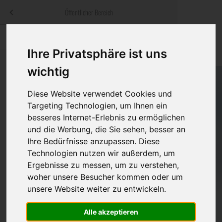
Menü
Öffentlicher Bereich
bestatter
.at
Sterbeanzeigen
Was ist zu tun
Traditionelle
Ihre Privatsphäre ist uns
Informationswebsite der österreichischen Bestatter
ch
Rat & Hilfe im Trauerfall
Bestattungsar
Alternative B
wichtig
Navigation
h
Ihre Bestatter
Leistungen de
überspringen
Diese Website verwendet Cookies und
Targeting Technologien, um Ihnen ein
Kosten
besseres Internet-Erlebnis zu ermöglichen
und die Werbung, die Sie sehen, besser an
Vorsorge
Ihre Bedürfnisse anzupassen. Diese
Technologien nutzen wir außerdem, um
Ergebnisse zu messen, um zu verstehen,
woher unsere Besucher kommen oder um
Bundesland
unsere Website weiter zu entwickeln.
Alle akzeptieren
Burgenland