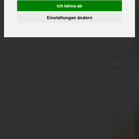
Ich lehne ab
Kärnten
Feldkirchen
Einstellungen ändern
Hermagor
Klagenfurt Land
Klagenfurt Stadt
Sankt Veit an der Glan
Spittal an der Drau
Villach Land
Villach Stadt
Völkermarkt
Wolfsberg
Niederösterreich