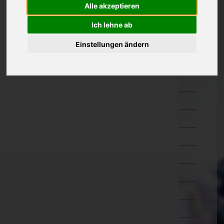
Alle akzeptieren
Kärnten
Ich lehne ab
Niederösterreich
Einstellungen ändern
Amstetten
Baden
Bruck an der Leitha
Gänserndorf
Gmünd
Hollabrunn
Horn
Korneuburg
Krems an der Donau(Stadt)
Krems(Land)