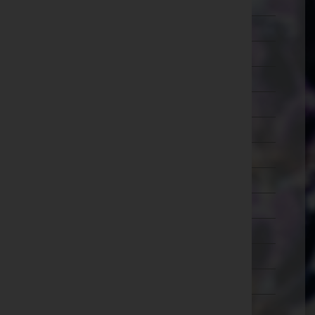
Lilienfeld
Melk
Mistelbach
Mödling
Neunkirchen
Sankt Pölten(Land)
Sankt Pölten(Stadt)
Scheibbs
Tulln
Waidhofen an der Thaya
Waidhofen an der Ybbs(Stadt)
Wiener Neustadt(Land)
Wiener Neustadt(Stadt)