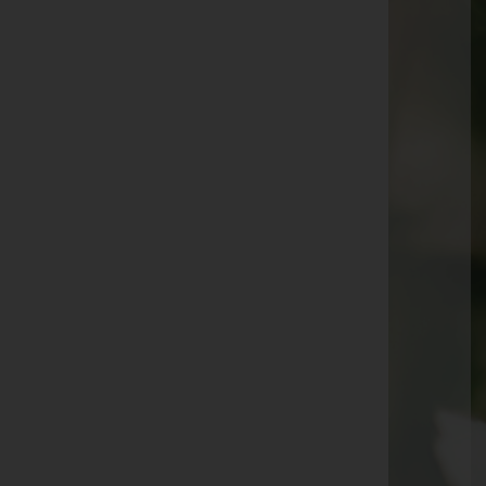
Robert Balogh
Christine DIRNBERGER -
Pfarrkirche Weikendorf
Hermann SCHMID -
Pfarrkirche Ollersdorf
Erika Schallerl
Maria Albrecht -
Pfarrkirche Ollersdorf
Anna HERMANN -
Pfarrkirche Angern/March
Günter Bettinger
Herbert Mollner
Yvonne HELLMER -
Halle Friedhof Gänserndorf
Elisabeth Neuroth -
Friedhof Hadersdorf
Gertrude CHMELA -
Waldfriedhof Strasshof
Albert Znoj -
Aufbahrungshalle Angern/March
Otto Füst