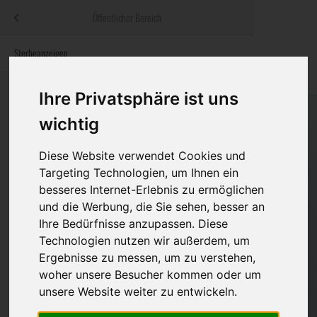
Menü
Öffentlicher Bereich
bestatter
.at
Sterbeanzeigen
Was ist zu tun
Traditionelle
Informationswebsite der österreichischen Bestatter
ch
Rat & Hilfe im Trauerfall
Bestattungsar
Alternative B
Ihre Privatsphäre ist uns
Navigation
wichtig
h
Ihre Bestatter
Leistungen de
überspringen
Diese Website verwendet Cookies und
Kosten
Targeting Technologien, um Ihnen ein
besseres Internet-Erlebnis zu ermöglichen
Vorsorge
und die Werbung, die Sie sehen, besser an
Ihre Bedürfnisse anzupassen. Diese
Technologien nutzen wir außerdem, um
Bundesland
Ergebnisse zu messen, um zu verstehen,
woher unsere Besucher kommen oder um
unsere Website weiter zu entwickeln.
Burgenland