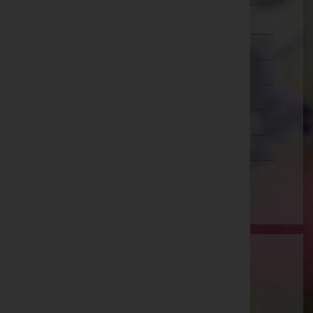
Zwettl
Oberösterreich
Salzburg
Steiermark
Tirol
Vorarlberg
Wien
Aktuelle Todesfälle
Johann Wustinger