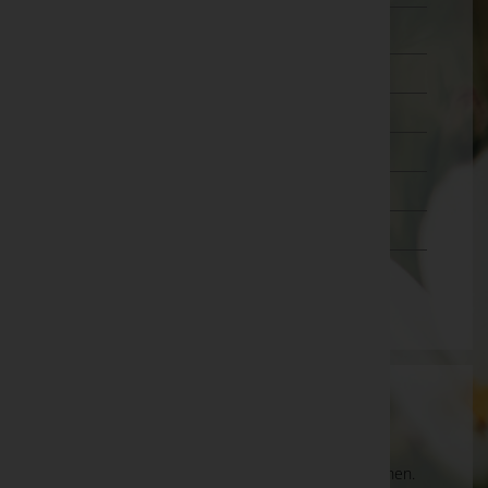
Zwettl
Oberösterreich
Salzburg
Steiermark
Tirol
Vorarlberg
Wien
Aktuelle Todesfälle
Es gibt keine Einträge, die Ihrer Suche entsprechen.