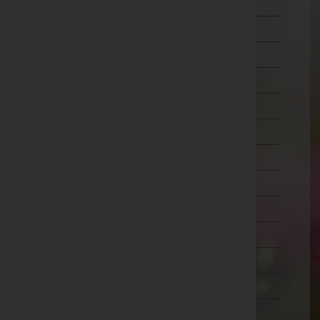
Lilienfeld
Melk
Mistelbach
Mödling
Neunkirchen
Sankt Pölten(Land)
Sankt Pölten(Stadt)
Scheibbs
Tulln
Waidhofen an der Thaya
Waidhofen an der Ybbs(Stadt)
Wiener Neustadt(Land)
Wiener Neustadt(Stadt)