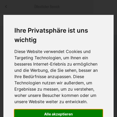
Menü
Öffentlicher Bereich
bestatter
.at
Sterbeanzeigen
Was ist zu tun
Traditionelle
Informationswebsite der österreichischen Bestatter
Ihre Privatsphäre ist uns
ch
Rat & Hilfe im Trauerfall
Bestattungsar
Alternative B
wichtig
Navigation
h
Ihre Bestatter
Leistungen de
überspringen
Diese Website verwendet Cookies und
Targeting Technologien, um Ihnen ein
Kosten
besseres Internet-Erlebnis zu ermöglichen
und die Werbung, die Sie sehen, besser an
Vorsorge
Ihre Bedürfnisse anzupassen. Diese
Technologien nutzen wir außerdem, um
Ergebnisse zu messen, um zu verstehen,
Bundesland
woher unsere Besucher kommen oder um
unsere Website weiter zu entwickeln.
Alle akzeptieren
Burgenland