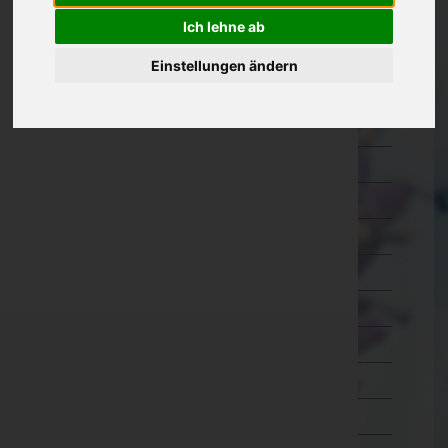
Kärnten
Ich lehne ab
Niederösterreich
Einstellungen ändern
Amstetten
Baden
Bruck an der Leitha
Gänserndorf
Gmünd
Hollabrunn
Horn
Korneuburg
Krems an der Donau(Stadt)
Krems(Land)