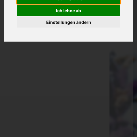
Kärnten
Ich lehne ab
Niederösterreich
Einstellungen ändern
Oberösterreich
Salzburg
Hallein
Salzburg-Umgebung
Salzburg(Stadt)
Sankt Johann im Pongau
Tamsweg
Zell am See
Steiermark
Tirol