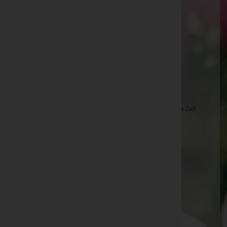
St.Georgen i.Pzg.
Valerie KAMMERLANDER, Neukirchen a.GrV. -
Pfarrkirche Neukirchen
Johann BREUER, Neukirchen a.GrV. -
Pfarrkirche
Neukirchen
Annemarie RADWALLNER, Zell am See
Martha GANDLER, Mittersill -
Pfarrkirche Mittersill
Franz Ludwig BEER, Zell am See -
Friedhofskapelle Zell
am See
Klaus KOCH, Bramberg a.Wkg.
Hans HOLLAUS, Bramberg -
Pfarrkirche Bramberg
Toni GOLLER, Mittersill -
Pfarrkirche Mittersill
Hans HÖLLER, Piesendorf -
Pfarrkirche Piesendorf
Christine LEDERER, Niedernsill -
Pfarrkirche
Niedernsill