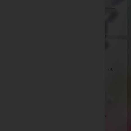
Vorarlberg
Wien
Aktuelle Todesfälle
Ronald HUBER, Fusch a.d.Glstr. -
Pfarrkirche Fusch a.d.
Glstr.
Antonia BOCK, Kaprun
Wolfgang GWIRL, Mittersill -
Pfarrkirche Mittersill
Adi HINTERSTOISSER, Zell am See
Marianne VOITHOFER, Krimml -
Pfarrkirche Krimml
Ida HOLZER, St.Georgen i.Pzg. -
Pfarrkirche