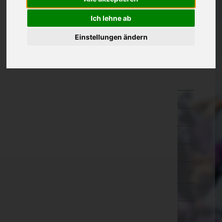
Kärnten
Ich lehne ab
Niederösterreich
Einstellungen ändern
Oberösterreich
Salzburg
Hallein
Salzburg-Umgebung
Salzburg(Stadt)
Sankt Johann im Pongau
Tamsweg
Zell am See
Steiermark
Tirol