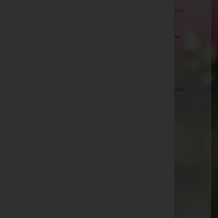
Franz STIEGER, Bruck a.d. Glstr. -
Marienkirche Bruck
a.d.Glstr.
Friedrich STOTTER, Neukirchen a.GrV. -
Pfarrkirche
Neukirchen
Maria RIEDELSBERGER, Hollersbach -
Pfarrkirche
Hollersbach
Liesi BRUCKER, Bruck a.d. Glstr. -
Marienkirche Bruck
a.d. Glstr.
Günther DERNER, Bruck a.d.Glstr. -
Marienkirche
Bruck a.d. Glstr.
Alois HEMETSBERGER, Hollersbach -
Pfarrkirche
Hollersbach
Maria LAUSCH, KAprun -
Friedhofskapelle Kaprun
Siegmund HAAS, Bruck a.d. Glstr. -
Marienkirche
Bruck a.d. Glstr.
Catharina BÜCHINGER, Zell am See