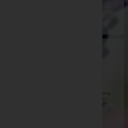
Vorarlberg
Wien
Aktuelle Todesfälle
Eva HARTL, Kaprun -
Pfarrkirche Kaprun
Josef ZEHENTNER, Zell am See -
Stadtpfarrkirche
Schüttdorf
HOFER Franz, Bramberg a.Wkg. -
Pfarrkirche Bramberg
Willi STÖCKL, St.Georgen i.Pzg. -
Friedhof St. Georgen
i.Pzg.
Stephanie HOLZINGER, Bruck a.d.Glstr. -
Marienkirche Bruck a.d. Glstr.