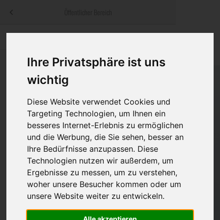
Menü
Öffentlicher Bereich
bestatter
.at
Sterbeanzeigen
Was ist zu tun
Traditionelle
Informationswebsite der österreichischen Bestatter
Ihre Privatsphäre ist uns
ch
Rat & Hilfe im Trauerfall
Bestattungsar
Alternative B
Navigation
wichtig
h
Ihre Bestatter
Leistungen de
überspringen
Diese Website verwendet Cookies und
Kosten
Targeting Technologien, um Ihnen ein
besseres Internet-Erlebnis zu ermöglichen
Vorsorge
und die Werbung, die Sie sehen, besser an
Ihre Bedürfnisse anzupassen. Diese
Technologien nutzen wir außerdem, um
Ergebnisse zu messen, um zu verstehen,
Bundesland
woher unsere Besucher kommen oder um
unsere Website weiter zu entwickeln.
Burgenland
Alle akzeptieren