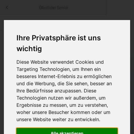
Menü
Öffentlicher Bereich
bestatter
.at
Sterbeanzeigen
Was ist zu tun
Traditionelle
Informationswebsite der österreichischen Bestatter
Ihre Privatsphäre ist uns
ch
Rat & Hilfe im Trauerfall
Bestattungsar
Alternative B
Navigation
wichtig
h
Ihre Bestatter
Leistungen de
überspringen
Diese Website verwendet Cookies und
Kosten
Targeting Technologien, um Ihnen ein
besseres Internet-Erlebnis zu ermöglichen
Vorsorge
und die Werbung, die Sie sehen, besser an
Ihre Bedürfnisse anzupassen. Diese
Technologien nutzen wir außerdem, um
Ergebnisse zu messen, um zu verstehen,
Bundesland
woher unsere Besucher kommen oder um
unsere Website weiter zu entwickeln.
Burgenland
Alle akzeptieren