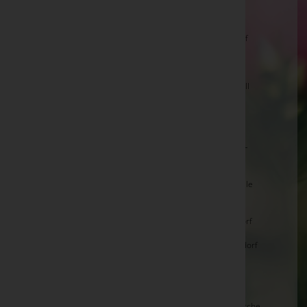
Margarete HAUNSPERGER, Zell am See
Edith POUSEK, Piesendorf -
Pfarrkirche Piesendorf
Katrin GSCHWANDTL, Bramberg a.Wkg.
Erwin LEMBERGER, Mittersill -
Pfarrkirche Mittersill
Maria VOITHOFER, Bramberg a.Wkg. -
Pfarrkirche
Bramberg
Elisabeth WECHSELBERGER, Neukirchen a.Grv. -
Aussegnungshalle Neukirchen
Ferdinand SCHWAB, Hollersbach -
Friedhofskapelle
Hollersbach
Gertrude ESTL, Zell am See -
Pfarrkirche Schüttdorf
Stefan ABERGER, Piesendorf -
Pfarrkirche Piesendorf
Ernst NOTHEGGER, Niedernsill -
Pfarrkirche
Niedernsill
Christl FEUERSINGER, Bramberg a.Wkg. -
Pfarrkirche