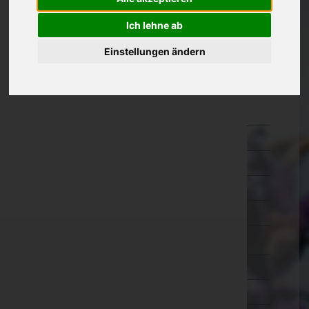
Kärnten
Ich lehne ab
Niederösterreich
Einstellungen ändern
Oberösterreich
Salzburg
Hallein
Salzburg-Umgebung
Salzburg(Stadt)
Sankt Johann im Pongau
Tamsweg
Zell am See
Steiermark
Tirol