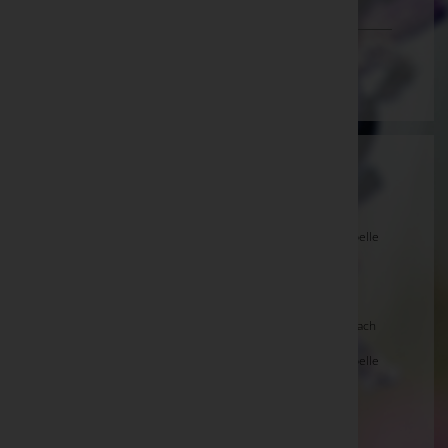
Vorarlberg
Wien
Aktuelle Todesfälle
Cäcilia STELZMÜLLER, Zell am See -
Friedhofskapelle
Zell am See
Rita SCHARLER, Mittersill -
Pfarrkirche Mittersill
Gisela WIESER, Hollersbach -
Pfarrkirche Hollersbach
Johann SENDLHOFER, Zell am See -
Friedhofskapelle
Zell am See
Midi DREIER, Neukirchen a.Grv. -
Pfarrkirche
Neukirchen