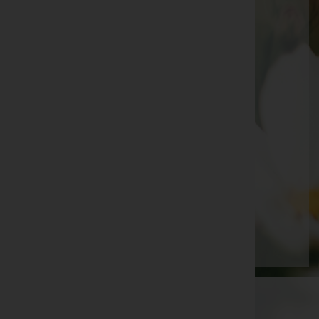
Herta Schicht -
Fulpmes
Karl Josef Groß -
Großsteinbach - Pfarrkirche
Margit Schwarzmann
Ewald Welte -
Viktorsberg, Pfarrkirche
Breuß Lydia -
Übersaxen, Pfarrkirche
Helmut Benzer -
Hohenems, Pfarrkirche St. Karl
Adi HINTERSTOISSER, Zell am See
Fritz Gapp -
Matrei am Brenner
Seite 12 von 698
Anfang
Zurück
9
10
11
12
13
14
15
Vorwärts
Ende
WKO-Link
EIN SERVICE DER