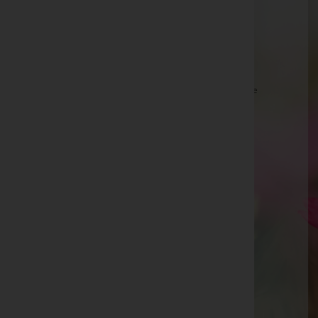
Werner Köb -
städtischer Friedhof, Bludenz
Wolfgang GWIRL, Mittersill -
Pfarrkirche Mittersill
Maria Unger -
Stadtpfarrkirche Fehring
Sandra Lentsch -
Aufbahrungshalle Neusiedl am See
Kneißl Franz -
Kirche Maria Lebing
Traudl Flader -
Völs
Erna Dirnbauer, Bestattung Feldbach -
Aufbahrungshalle Mühldorf
Helmut Fitsch -
Münster Schruns
Kogler Rosa -
Pfarrkirche Dechantskirchen
Waltraud Gruber -
Inzing
Johann Zieser -
Aufbahrungshalle Eichkögl
Herta Winnisch -
Aufbahrungshalle Weiden am See