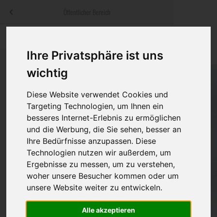
Menü
Öffentlicher Bereich
bestatter
.at
Sterbeanzeigen
Was ist zu tun
Traditionelle
Informationswebsite der österreichischen Bestatter
Ihre Privatsphäre ist uns
ch
Rat & Hilfe im Trauerfall
Bestattungsar
Alternative B
wichtig
Navigation
h
Ihre Bestatter
Leistungen de
überspringen
Diese Website verwendet Cookies und
Targeting Technologien, um Ihnen ein
Kosten
besseres Internet-Erlebnis zu ermöglichen
und die Werbung, die Sie sehen, besser an
Vorsorge
Ihre Bedürfnisse anzupassen. Diese
Technologien nutzen wir außerdem, um
Ergebnisse zu messen, um zu verstehen,
Bundesland
woher unsere Besucher kommen oder um
unsere Website weiter zu entwickeln.
Alle akzeptieren
Burgenland