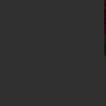
Niederösterreich
Oberösterreich
Salzburg
Steiermark
Tirol
Vorarlberg
Wien