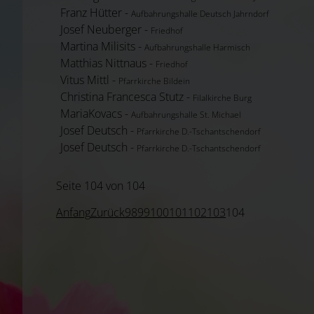
Franz Hütter -
Aufbahrungshalle Deutsch Jahrndorf
Josef Neuberger -
Friedhof
Martina Milisits -
Aufbahrungshalle Harmisch
Matthias Nittnaus -
Friedhof
Vitus Mittl -
Pfarrkirche Bildein
Christina Francesca Stutz -
Filalkirche Burg
MariaKovacs -
Aufbahrungshalle St. Michael
Josef Deutsch -
Pfarrkirche D.-Tschantschendorf
Josef Deutsch -
Pfarrkirche D.-Tschantschendorf
Seite 104 von 104
Anfang
Zurück
98
99
100
101
102
103
104