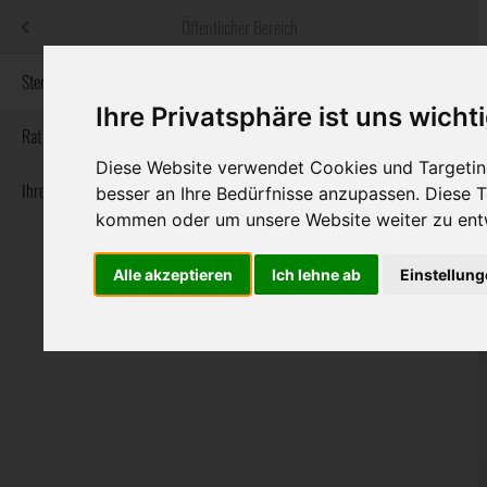
Menü
Öffentlicher Bereich
bestatter
.at
Sterbeanzeigen
Ihre Privatsphäre ist uns wicht
Informationswebsite der österreichischen Bestatter
Rat & Hilfe im Trauerfall
Diese Website verwendet Cookies und Targeting
Ihre Bestatter
Navigation
besser an Ihre Bedürfnisse anzupassen. Diese
Sterbeanzeigen
Rat & Hilfe im Trauerfall
Ihre Bestatter
überspringen
kommen oder um unsere Website weiter zu ent
Alle akzeptieren
Ich lehne ab
Einstellun
Bundesland