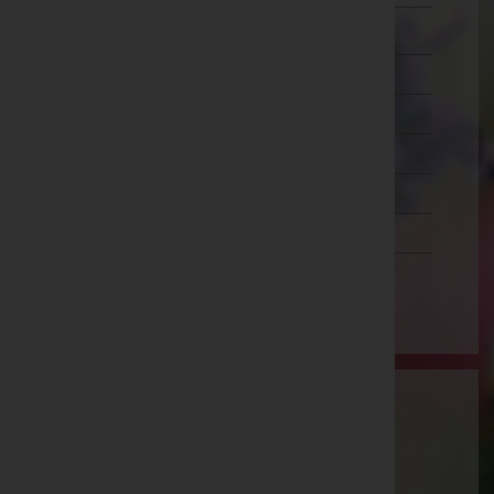
Zwettl
Oberösterreich
Salzburg
Steiermark
Tirol
Vorarlberg
Wien
Aktuelle Todesfälle
Maria Anna Summerer