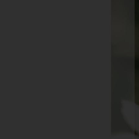
Leopoldine Wieser
Josefine Rosifka
Gottfried Hrubant -
Friedhof Ebenthal
Ursula Schabel -
Feuerhalle Simmering
Franz Reiter -
Friedhof Purkersdorf
Karl Zirngast -
Pfarrkirche Maria Schnee
Katharina Humpelstetter -
Pfarrkirche
Mannersdorf/March
Silvia Polak -
Friedhof Ollersdorf
Edith Perz -
Friedhof Breitenfurt
Wolfgang Neszmerak -
Friedhof Purkersdorf
Peter Eckel -
Friedhof Tullnerbach
David Mertz -
Friedhof Breitenfurt