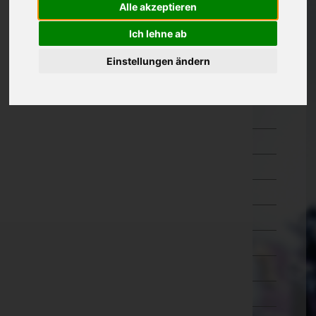
Alle akzeptieren
Kärnten
Ich lehne ab
Niederösterreich
Einstellungen ändern
Amstetten
Baden
Bruck an der Leitha
Gänserndorf
Gmünd
Hollabrunn
Horn
Korneuburg
Krems an der Donau(Stadt)
Krems(Land)