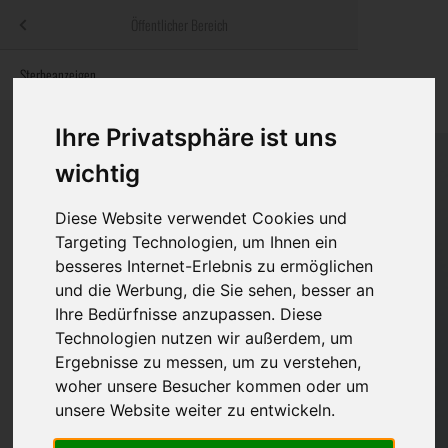
Menü
Öffentlicher Bereich
bestatter
.at
Sterbeanzeigen
Was ist zu tun
Traditionelle
Informationswebsite der österreichischen Bestatter
ch
Rat & Hilfe im Trauerfall
Bestattungsar
Alternative B
Ihre Privatsphäre ist uns
Navigation
wichtig
h
Ihre Bestatter
Leistungen de
überspringen
Diese Website verwendet Cookies und
Kosten
Targeting Technologien, um Ihnen ein
besseres Internet-Erlebnis zu ermöglichen
Vorsorge
und die Werbung, die Sie sehen, besser an
Ihre Bedürfnisse anzupassen. Diese
Technologien nutzen wir außerdem, um
Bundesland
Ergebnisse zu messen, um zu verstehen,
woher unsere Besucher kommen oder um
unsere Website weiter zu entwickeln.
Burgenland