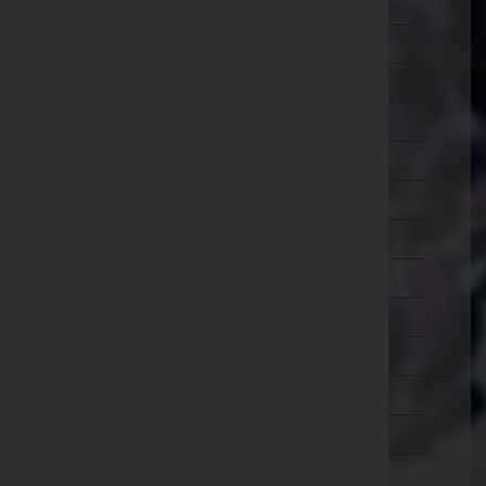
Lilienfeld
Melk
Mistelbach
Mödling
Neunkirchen
Sankt Pölten(Land)
Sankt Pölten(Stadt)
Scheibbs
Tulln
Waidhofen an der Thaya
Waidhofen an der Ybbs(Stadt)
Wiener Neustadt(Land)
Wiener Neustadt(Stadt)