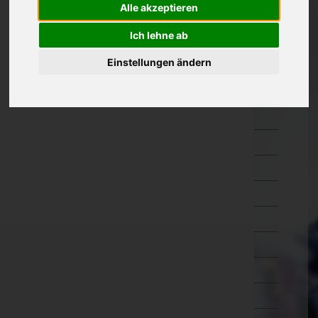
Alle akzeptieren
Kärnten
Ich lehne ab
Niederösterreich
Einstellungen ändern
Amstetten
Baden
Bruck an der Leitha
Gänserndorf
Gmünd
Hollabrunn
Horn
Korneuburg
Krems an der Donau(Stadt)
Krems(Land)