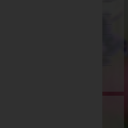
Zwettl
Oberösterreich
Salzburg
Steiermark
Tirol
Vorarlberg
Wien
Aktuelle Todesfälle
Theresia Opfolter -
Friedhof Purkersdorf