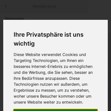
Menü
Öffentlicher Bereich
bestatter
.at
Sterbeanzeigen
Was ist zu tun
Traditionelle
Informationswebsite der österreichischen Bestatter
ch
Rat & Hilfe im Trauerfall
Bestattungsar
Alternative B
Ihre Privatsphäre ist uns
Navigation
wichtig
h
Ihre Bestatter
Leistungen de
überspringen
Diese Website verwendet Cookies und
Kosten
Targeting Technologien, um Ihnen ein
besseres Internet-Erlebnis zu ermöglichen
Vorsorge
und die Werbung, die Sie sehen, besser an
Ihre Bedürfnisse anzupassen. Diese
Technologien nutzen wir außerdem, um
Bundesland
Ergebnisse zu messen, um zu verstehen,
woher unsere Besucher kommen oder um
unsere Website weiter zu entwickeln.
Burgenland