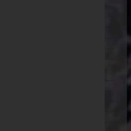
Lilienfeld
Melk
Mistelbach
Mödling
Neunkirchen
Sankt Pölten(Land)
Sankt Pölten(Stadt)
Scheibbs
Tulln
Waidhofen an der Thaya
Waidhofen an der Ybbs(Stadt)
Wiener Neustadt(Land)
Wiener Neustadt(Stadt)