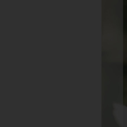
Johanna Kubek -
Friedhof Mauerbach
Elisabet Pratsch -
Pfarrkirche Ollersdorf
Elfriede Lukas -
Friedhof Purkersdorf
Leonhard Geißbüchler -
Friedhof Breitenfurt
Gertrud Hellmann -
Friedhof Breitenfurt
Elisabeth Ladentrog -
Friedhof Breitenfurt
Auguste Wawerka -
Friedhof Purkersdorf
Manfred Falk -
Stadtfriedhof Gänserndorf
Manfred Wiesinger -
Kapelle Tallesbrunn
Edith Drabek -
Waldfriedhof Strasshof/Nordbahn
Thomas Embacher -
Aufbahrungshalle Tullnerbach
Albin Foresti -
Waldfriedhof Strasshof/Nordbahn
Franz Sperger -
Halle Friedhof Angern