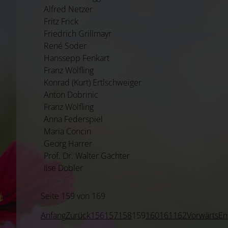
Alfred Netzer
Fritz Frick
Friedrich Grillmayr
René Soder
Hanssepp Fenkart
Franz Wölfling
Konrad (Kurt) Ertlschweiger
Anton Dobrinic
Franz Wölfling
Anna Federspiel
Maria Concin
Georg Harrer
Prof. Dr. Walter Gächter
Ilse Dobler
Seite 159 von 169
Anfang
Zurück
156
157
158
159
160
161
162
Vorwärts
En