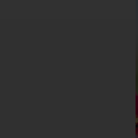
Burgenland
Kärnten
Niederösterreich
Oberösterreich
Salzburg
Steiermark
Tirol
Vorarlberg
Bludenz
Bregenz
Dornbirn