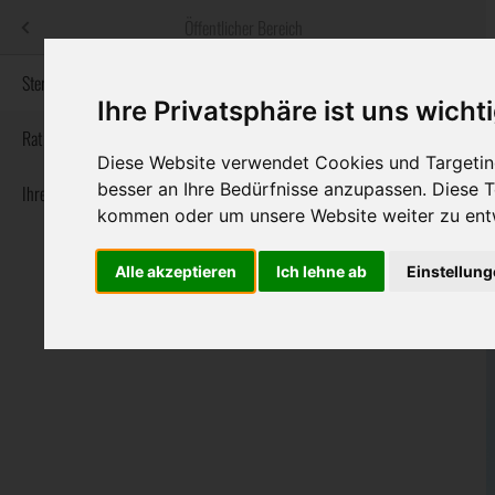
Menü
Öffentlicher Bereich
bestatter
.at
Sterbeanzeigen
Ihre Privatsphäre ist uns wicht
Informationswebsite der österreichischen Bestatter
Rat & Hilfe im Trauerfall
Diese Website verwendet Cookies und Targeting
besser an Ihre Bedürfnisse anzupassen. Diese
Ihre Bestatter
Navigation
Sterbeanzeigen
Rat & Hilfe im Trauerfall
Ihre Bestatter
kommen oder um unsere Website weiter zu ent
überspringen
Alle akzeptieren
Ich lehne ab
Einstellun
Bundesland