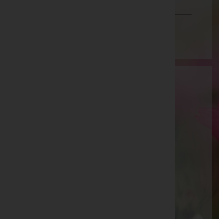
Vorarlberg
Wien
Aktuelle Todesfälle
Siegfried HAINZL, Zell am See - Bestattung
Gschwandtner -
Stadtpfarrkirche
Anton HOCHWIMMER, Niedernsill - Bestattung
Gschwandtner -
Aussegnungshalle
Anna STEGER, Stuhlfelden - Bestattung
Gschwandtner -
Pfarrkirche
Martin STEGER, Zell am See - Bestattung
Gschwandtner -
Stadtpfarrkirche