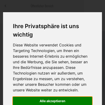
Menü
Öffentlicher Bereich
bestatter
.at
Sterbeanzeigen
Was ist zu tun
Traditionelle
Ihre Privatsphäre ist uns
Informationswebsite der österreichischen Bestatter
ch
Rat & Hilfe im Trauerfall
Bestattungsar
Alternative B
wichtig
Navigation
h
Ihre Bestatter
Leistungen de
überspringen
Diese Website verwendet Cookies und
Targeting Technologien, um Ihnen ein
Kosten
besseres Internet-Erlebnis zu ermöglichen
und die Werbung, die Sie sehen, besser an
Vorsorge
Ihre Bedürfnisse anzupassen. Diese
Technologien nutzen wir außerdem, um
Ergebnisse zu messen, um zu verstehen,
woher unsere Besucher kommen oder um
Bundesland
unsere Website weiter zu entwickeln.
Alle akzeptieren
Burgenland