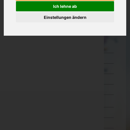
Ich lehne ab
Kärnten
Einstellungen ändern
Niederösterreich
Oberösterreich
Salzburg
Hallein
Salzburg-Umgebung
Salzburg(Stadt)
Sankt Johann im Pongau
Tamsweg
Zell am See
Steiermark
Tirol