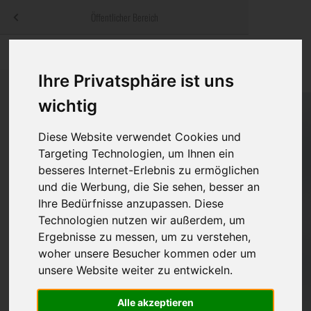
Menü
Öffentlicher Bereich
bestatter
.at
Sterbeanzeigen
Was ist zu tun
Traditionelle
Informationswebsite der österreichischen Bestatter
Ihre Privatsphäre ist uns
ch
Rat & Hilfe im Trauerfall
Bestattungsar
Alternative B
wichtig
Navigation
h
Ihre Bestatter
Leistungen de
überspringen
Diese Website verwendet Cookies und
Targeting Technologien, um Ihnen ein
Kosten
besseres Internet-Erlebnis zu ermöglichen
und die Werbung, die Sie sehen, besser an
Vorsorge
Ihre Bedürfnisse anzupassen. Diese
Technologien nutzen wir außerdem, um
Ergebnisse zu messen, um zu verstehen,
Bundesland
woher unsere Besucher kommen oder um
unsere Website weiter zu entwickeln.
Alle akzeptieren
Burgenland