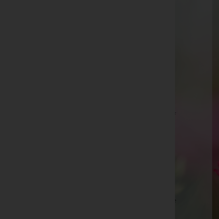
Maria Agatha Gisinger
Edeltrud Schuster, Bestattung Radaschitz -
Pfarrkirche Markt Hartmannsdorf
Hilde Tiefenbrunner -
Seefeld
Manfred Vallaster -
Pfarrkirche Bartholomäberg
Mag. pharm. Margareta Angleitner, Bestattung
Feldbach -
Aufbahrungshalle Mühldorf
Hans HÖLLER, Piesendorf -
Pfarrkirche Piesendorf
Rudolf Albrecht -
Aufbahrungshalle Nickelsdorf
Huber Fritz, Ostr. Mag. Dr.
Mathilde Jammernegg
Friederike Zöhrer
Wilhelm Lipp, Bestattung Radaschitz -
Pfarrkirche
Markt Hartmannsdorf