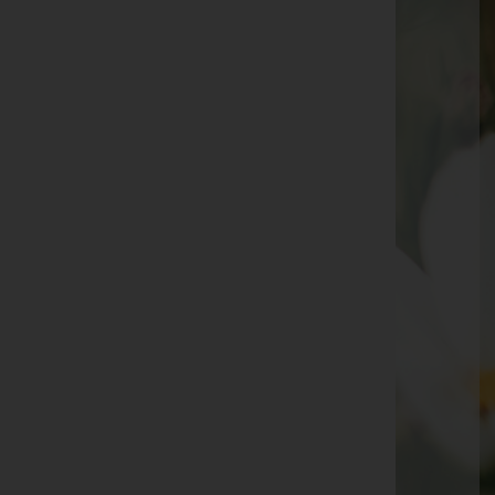
Josip Bencek
Liselotte Englhofer, Bestattung Radaschitz -
Pfarrkirche St. Marein bei Graz
Lisi Schatz-Massner -
Zirl
Marco Rücker
Johann Huber -
Aufbahrungshalle Weiden am See
Hermine Paier -
Pfarrkirche Großsteinbach
Christine LEDERER, Niedernsill -
Pfarrkirche
Niedernsill
Helga THOMAS -
Pfarrkirche Weikendorf
Karoline Marx -
Friedhofskapelle Bad Gleichenberg
Seite 22 von 698
Anfang
Zurück
19
20
21
22
23
24
25
Vorwärts
Ende