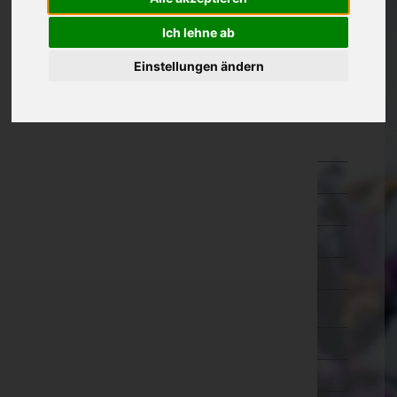
Kärnten
Ich lehne ab
Niederösterreich
Einstellungen ändern
Oberösterreich
Salzburg
Hallein
Salzburg-Umgebung
Salzburg(Stadt)
Sankt Johann im Pongau
Tamsweg
Zell am See
Steiermark
Tirol