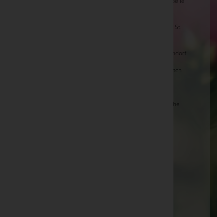
Erich MITTERWURZER, Zell am See -
Friedhofskapelle
Zell am See
Rupert SCHRANZ, St. Georgen i.Pzg. -
Pfarrkirche St.
Georgen
Herbert ABERGER, Piesendorf -
Pfarrkirche Piesendorf
Alois SCHWAB, Hollersbach -
Pfarrkirche Hollersbach
Maria OBERHAUSER -
Stadtpfarrkirche Zell am See
Heini KÖNIGSEDER - Zell am See -
Stadtpfarrkirche
Schüttdorf
Hedwig PRASSL; Wald i.Pzg. -
Pfarrkirche Wald
Cornelia MOSSHAMMER, Zell am See -
Friedhofskapelle Zell am See
Elsa LUDWIG, Kaprun -
Pfarrkirche Kaprun
Kuno RASSER, Zell am See -
Stadtpfarrkirche
Schüttdorf
Hermann TIMELTHALER, Zell am See -