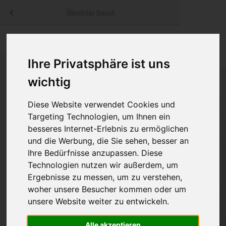
Menü
Öffentlicher Bereich
bestatter
.at
Sterbeanzeigen
Was ist zu tun
Traditionelle
Informationswebsite der österreichischen Bestatter
Ihre Privatsphäre ist uns
ch
Rat & Hilfe im Trauerfall
Bestattungsar
Alternative B
Navigation
wichtig
h
Ihre Bestatter
Leistungen de
überspringen
Diese Website verwendet Cookies und
Kosten
Targeting Technologien, um Ihnen ein
besseres Internet-Erlebnis zu ermöglichen
Vorsorge
und die Werbung, die Sie sehen, besser an
Ihre Bedürfnisse anzupassen. Diese
Technologien nutzen wir außerdem, um
Ergebnisse zu messen, um zu verstehen,
Bundesland
woher unsere Besucher kommen oder um
unsere Website weiter zu entwickeln.
Burgenland
Alle akzeptieren