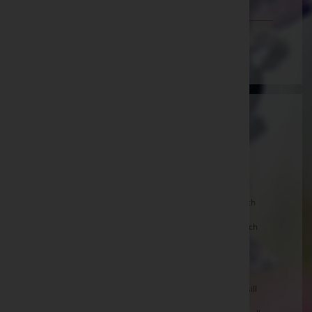
Vorarlberg
Wien
Aktuelle Todesfälle
Marianne WIERER, Bruck a.d.Glstr. -
Marienkirche
Bruck a.d.Glstr.
Josef LECHNER, Fusch a.d.Glstr. -
Pfarrkirche Fusch
Josef LOCHNER, Fusch a.d.Glstr. -
Pfarrkirche Fusch
Barbara BRANDNER, Bramberg a.Wildkogel -
Pfarrkirche Bramberg
Alois KUNTSCHNER, Mittersill -
Pfarrkirche Mittersill