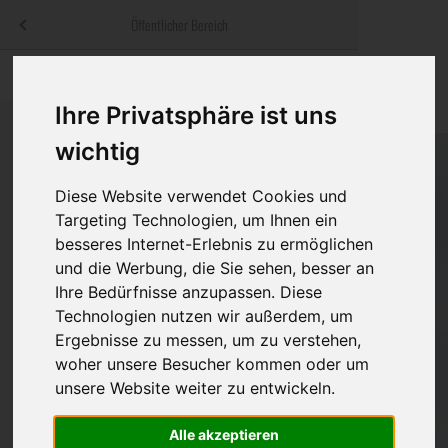
Menü
Öffentlicher Bereich
bestatter
.at
Sterbeanzeigen
Was ist zu tun
Traditionelle
Informationswebsite der österreichischen Bestatter
Ihre Privatsphäre ist uns
ch
Rat & Hilfe im Trauerfall
Bestattungsar
Alternative B
wichtig
Navigation
h
Ihre Bestatter
Leistungen de
überspringen
Diese Website verwendet Cookies und
Targeting Technologien, um Ihnen ein
Kosten
besseres Internet-Erlebnis zu ermöglichen
und die Werbung, die Sie sehen, besser an
Vorsorge
Ihre Bedürfnisse anzupassen. Diese
Technologien nutzen wir außerdem, um
Ergebnisse zu messen, um zu verstehen,
Bundesland
woher unsere Besucher kommen oder um
unsere Website weiter zu entwickeln.
Alle akzeptieren
Burgenland