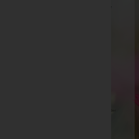
Anna Konrad, Bestattung Radaschitz -
Pfarrkirche
Edelsbach
Johann Loacker
Josef Kräutler
Josef Fahrecker -
Friedhof Breitenfurt
Kurt Bauer
Alexander Herzog -
Pfarrkirche Breitenbrunn
Maria Leitner
Walfried Gruber
Elisabeth Bäuchler
Leopold Promitzer -
Friedhofskapelle Kirchberg an der
Raab
Elli BLAICKNER, Neukirchen a.GrV. -
Pfarrkirche
Neukirchen