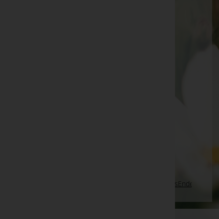
Theresia Groß -
Pfarrkirche Kapfenstein
Dr. Kleinoscheg Joachim -
Hartberg
Anna Ganster
Ehrenreich Stüttler
Melitta Olipic
Elmar Reutz
Friederike Neuschwendter -
Steinach am Brenner
Wilhelm "Willi" Troger
Hildegard Oman
Seite 252 von 698
Anfang
Zurück
249
250
251
252
253
254
255
Vorwärts
Ende