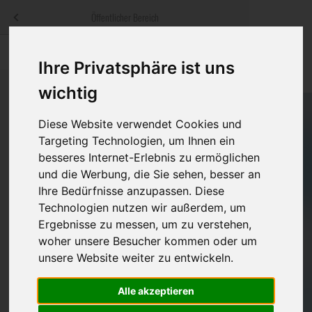
Menü
Öffentlicher Bereich
bestatter
.at
Sterbeanzeigen
Was ist zu tun
Traditionelle
Ihre Privatsphäre ist uns
Informationswebsite der österreichischen Bestatter
ch
Rat & Hilfe im Trauerfall
Bestattungsar
Alternative B
wichtig
Navigation
h
Ihre Bestatter
Leistungen de
überspringen
Diese Website verwendet Cookies und
Targeting Technologien, um Ihnen ein
Kosten
besseres Internet-Erlebnis zu ermöglichen
und die Werbung, die Sie sehen, besser an
Vorsorge
Ihre Bedürfnisse anzupassen. Diese
Technologien nutzen wir außerdem, um
Ergebnisse zu messen, um zu verstehen,
woher unsere Besucher kommen oder um
Bundesland
unsere Website weiter zu entwickeln.
Alle akzeptieren
Burgenland