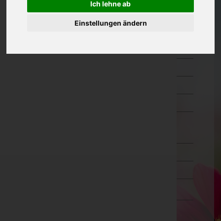
Ich lehne ab
Kärnten
Einstellungen ändern
Niederösterreich
Oberösterreich
Salzburg
Steiermark
Tirol
Vorarlberg
Bludenz
Bregenz
Dornbirn
Feldkirch
Wien