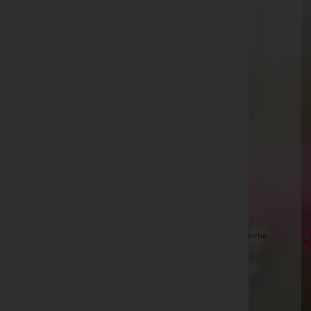
Ferdinand LOCHNER "Gagei", Piesendorf -
Pfarrkirche Piesendorf
Irma Starsich -
Aufbahrungshalle Neudorf
Josef Hupf -
Telfes im Stubai
Emma Weiß -
Pfarrkirche Unterlamm
Liselotte Wenig -
Pischelsdorf - Friedhofskirche
Josef "Joe" SCHMIDERER, Bramberg-Perwang -
Friedhofskapelle Bramberg
Erika Kappel -
Friedhof Atzgersdorf
Maria Gerstl -
Pischelsdorf - Friedhofskirche
Maria Ladenhauf, Bestattung Radaschitz -
Pfarrkirche
Markt Hartmannsdorf
Franz Siegfried Zettl -
Pfarrkirche St. Johann in der
Haide
Albert Sommer