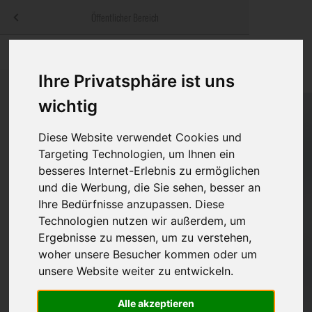
Menü
Öffentlicher Bereich
bestatter
.at
Sterbeanzeigen
Was ist zu tun
Traditionelle
Informationswebsite der österreichischen Bestatter
Ihre Privatsphäre ist uns
ch
Rat & Hilfe im Trauerfall
Bestattungsar
Alternative B
wichtig
Navigation
h
Ihre Bestatter
Leistungen de
überspringen
Diese Website verwendet Cookies und
Targeting Technologien, um Ihnen ein
Kosten
besseres Internet-Erlebnis zu ermöglichen
und die Werbung, die Sie sehen, besser an
Vorsorge
Ihre Bedürfnisse anzupassen. Diese
Technologien nutzen wir außerdem, um
Ergebnisse zu messen, um zu verstehen,
Bundesland
woher unsere Besucher kommen oder um
unsere Website weiter zu entwickeln.
Alle akzeptieren
Burgenland