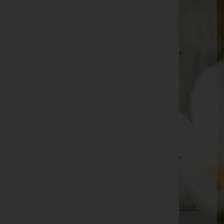
Melitta Ulram -
Aufbahrungshalle Halbturn
Cordula Vallazza -
Fulpmes
Wilhelm Saurer -
Pfarrkirche Rotenturm an der Pinka
Fritz Kreuzmayr
Adolf Mauerhofer -
Pfarrkirche Großsteinbach
Michael Hackl -
Pfarrkirche Trautmannsdorf
Brigitta Derks -
Aufbahrungshalle Gattendorf
Emily Sophie Chesi
Maria Gether, Bestattung Radaschitz -
Pfarrkirche
Riegersburg
Seite 345 von 698
Anfang
Zurück
342
343
344
345
346
347
348
Vorwärts
Ende