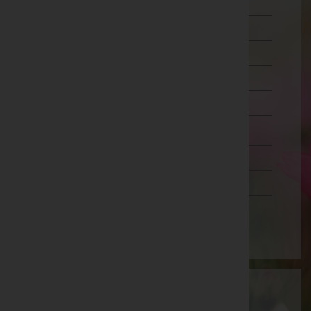
Liezen
Murau
Murtal
Südoststeiermark
Voitsberg
Weiz
Tirol
Vorarlberg
Wien
Aktuelle Todesfälle