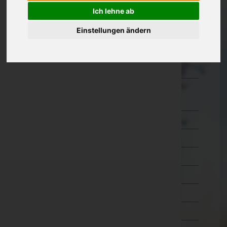
Ich lehne ab
Kärnten
Einstellungen ändern
Niederösterreich
Oberösterreich
Salzburg
Steiermark
Bruck-Mürzzuschlag
Deutschlandsberg
Graz-Umgebung
Graz(Stadt)
Hartberg-Fürstenfeld
Leibnitz
Leoben