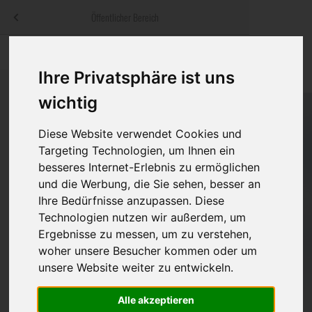
Menü
Öffentlicher Bereich
bestatter
.at
Sterbeanzeigen
Was ist zu tun
Traditionelle
Ihre Privatsphäre ist uns
Informationswebsite der österreichischen Bestatter
ch
Rat & Hilfe im Trauerfall
Bestattungsar
Alternative B
wichtig
Navigation
h
Ihre Bestatter
Leistungen de
überspringen
Diese Website verwendet Cookies und
Targeting Technologien, um Ihnen ein
Kosten
besseres Internet-Erlebnis zu ermöglichen
und die Werbung, die Sie sehen, besser an
Vorsorge
Ihre Bedürfnisse anzupassen. Diese
Technologien nutzen wir außerdem, um
Ergebnisse zu messen, um zu verstehen,
woher unsere Besucher kommen oder um
Bundesland
unsere Website weiter zu entwickeln.
Alle akzeptieren
Burgenland