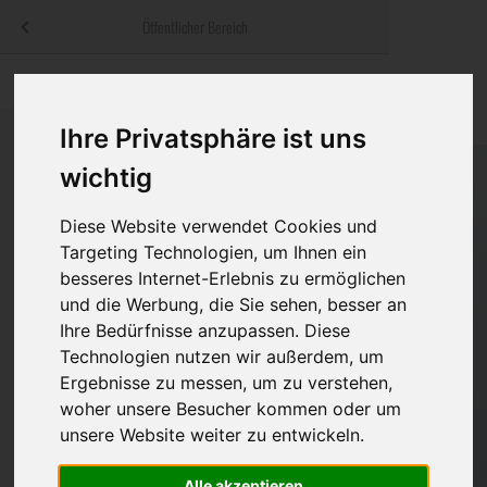
Menü
Öffentlicher Bereich
bestatter
.at
Sterbeanzeigen
Was ist zu tun
Traditionelle
Informationswebsite der österreichischen Bestatter
Ihre Privatsphäre ist uns
ch
Rat & Hilfe im Trauerfall
Bestattungsar
Alternative B
Navigation
wichtig
h
Ihre Bestatter
Leistungen de
überspringen
Diese Website verwendet Cookies und
Kosten
Targeting Technologien, um Ihnen ein
besseres Internet-Erlebnis zu ermöglichen
Vorsorge
und die Werbung, die Sie sehen, besser an
Ihre Bedürfnisse anzupassen. Diese
Technologien nutzen wir außerdem, um
Ergebnisse zu messen, um zu verstehen,
Bundesland
woher unsere Besucher kommen oder um
unsere Website weiter zu entwickeln.
Burgenland
Alle akzeptieren