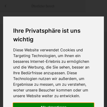
Menü
Öffentlicher Bereich
bestatter
.at
Sterbeanzeigen
Was ist zu tun
Traditionelle
Informationswebsite der österreichischen Bestatter
ch
Rat & Hilfe im Trauerfall
Bestattungsar
Alternative B
Ihre Privatsphäre ist uns
Navigation
wichtig
h
Ihre Bestatter
Leistungen de
überspringen
Diese Website verwendet Cookies und
Kosten
Targeting Technologien, um Ihnen ein
besseres Internet-Erlebnis zu ermöglichen
Vorsorge
und die Werbung, die Sie sehen, besser an
Ihre Bedürfnisse anzupassen. Diese
Technologien nutzen wir außerdem, um
Ergebnisse zu messen, um zu verstehen,
Bundesland
woher unsere Besucher kommen oder um
unsere Website weiter zu entwickeln.
Burgenland