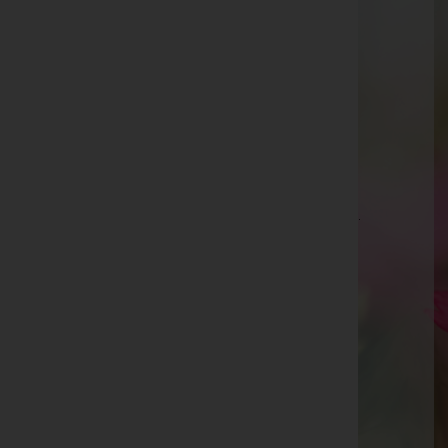
Stefan Feichtinger -
Filialkirche Punitz
Herwig Stadlbacher, Bestattung Radaschitz -
Pfarrkirche Matzendorf
Erna Speri
Adolf Kernbichler -
Pfarrkirche St. Johann i.d.Haide
Manfred Potzinger -
Pfarrkirche Grafendorf
Petti WALLNER, St. Georgen i.Pzg. -
Pfarrkirche St.
Georgen
Ruth Abbrederis
Armin Ignaz Oberhauser
Gertraud Wilfling -
Pischelsdorf - Friedhofskirche
Gerhard Weber -
Aufbahrungshalle Andau
Irmgard Gassner
Elfriede Artinger -
Kirche Maria Lebing in Hartberg