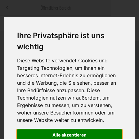
Menü
Öffentlicher Bereich
bestatter
.at
Sterbeanzeigen
Was ist zu tun
Traditionelle
Informationswebsite der österreichischen Bestatter
Ihre Privatsphäre ist uns
ch
Rat & Hilfe im Trauerfall
Bestattungsar
Alternative B
wichtig
Navigation
h
Ihre Bestatter
Leistungen de
überspringen
Diese Website verwendet Cookies und
Targeting Technologien, um Ihnen ein
Kosten
besseres Internet-Erlebnis zu ermöglichen
und die Werbung, die Sie sehen, besser an
Vorsorge
Ihre Bedürfnisse anzupassen. Diese
Technologien nutzen wir außerdem, um
Ergebnisse zu messen, um zu verstehen,
Bundesland
woher unsere Besucher kommen oder um
unsere Website weiter zu entwickeln.
Alle akzeptieren
Burgenland