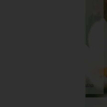
Renate Kohler
Scherübl Alois -
Pfarrkirche Bad Waltersdorf
Künl Manfred -
Pfarrkirche St. Magdalena a.L.
Manfred Klittmann -
Aufbahrungshalle Gols
Anna Fandl -
Zeremonium Kalsdorf
Waltraut Kulmer
Sieglinde Deutschmann
Franz Pelzmann -
Aufbahrungshalle Tadten
Seite 349 von 698
Anfang
Zurück
346
347
348
349
350
351
352
Vorwärts
Ende
WKO-Link
EIN SERVICE DER