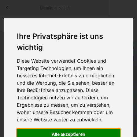
Menü
Öffentlicher Bereich
bestatter
.at
Sterbeanzeigen
Was ist zu tun
Traditionelle
Informationswebsite der österreichischen Bestatter
Ihre Privatsphäre ist uns
ch
Rat & Hilfe im Trauerfall
Bestattungsar
Alternative B
wichtig
Navigation
h
Ihre Bestatter
Leistungen de
überspringen
Diese Website verwendet Cookies und
Targeting Technologien, um Ihnen ein
Kosten
besseres Internet-Erlebnis zu ermöglichen
und die Werbung, die Sie sehen, besser an
Vorsorge
Ihre Bedürfnisse anzupassen. Diese
Technologien nutzen wir außerdem, um
Ergebnisse zu messen, um zu verstehen,
Bundesland
woher unsere Besucher kommen oder um
unsere Website weiter zu entwickeln.
Burgenland
Alle akzeptieren