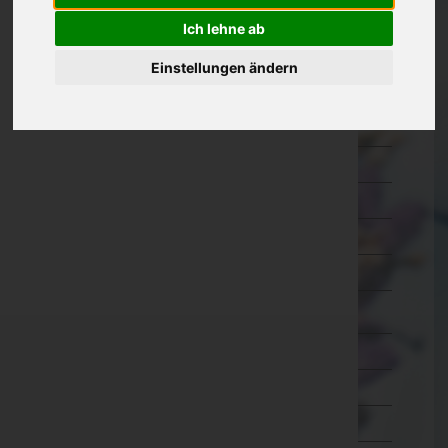
Eisenstadt-Umgebung
Ich lehne ab
Eisenstadt(Stadt)
Einstellungen ändern
Güssing
Jennersdorf
Mattersburg
Neusiedl am See
Oberpullendorf
Oberwart
Rust(Stadt)
Kärnten
Niederösterreich
Oberösterreich