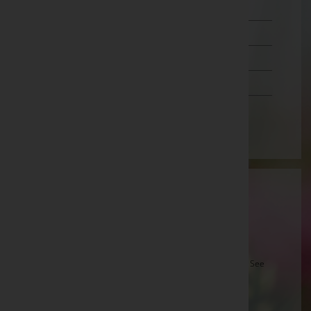
Salzburg
Steiermark
Tirol
Vorarlberg
Wien
Aktuelle Todesfälle
Johanna Ettl -
Aufbahrungshalle Podersdorf am See
Dr. Franz Eberhardt -
Stadtpfarrkirche Neusiedl am See
Josefine Kovacs -
Pfarrkirche