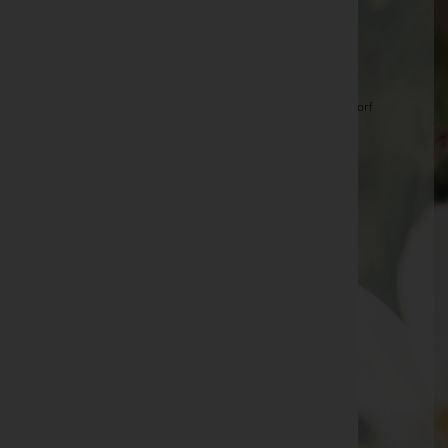
Alois Bitter -
Aufbahrungshalle Weiden am See
Peter Rudolf Graf -
Basilika Güssing
Johann Horvath
Hedwig Schiffler -
Aufbahrungshalle Deutsch Jahrndorf
Franz Hütter -
Aufbahrungshalle Deutsch Jahrndorf
Josef Neuberger -
Friedhof
Martina Milisits -
Aufbahrungshalle Harmisch
Matthias Nittnaus -
Friedhof
Vitus Mittl -
Pfarrkirche Bildein
Christina Francesca Stutz -
Filalkirche Burg
MariaKovacs -
Aufbahrungshalle St. Michael
Josef Deutsch -
Pfarrkirche D.-Tschantschendorf
Josef Deutsch -
Pfarrkirche D.-Tschantschendorf