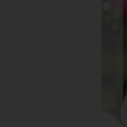
Hannes-Peter Raab -
Stadtpfarrkirche Neusiedl am See
Maria Fuhrmann -
Aufbahrungshalle Weiden am See
Franz Moser -
Jakobikirche Güssing
Gerald Faulhammer -
Friedhof Woppendorf
Maria Schmid -
Aufbahrungshalle Neudorf
Frieda Schmickl -
Aufbahrungshalle Nickeldorf
Antonia Rauscher -
Basilika Güssing
Josef Lidy -
Tadten
Viktor Herczeg -
Aufbahrungshalle Güttenbach
Ida Mercsanits -
Pfarrkirche Güttenbach
Rudolf Csekits -
Pfarrkirche D.-Tschantschendorf
Franz Kappel -
Pfarrkirche Güttenbach
Irma Steiner -
Aufbahrungshalle Kukmirn