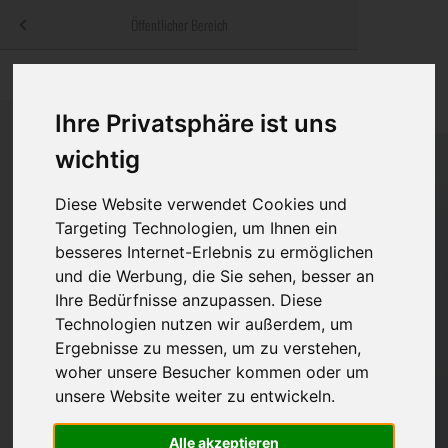
Menü
Öffentlicher Bereich
bestatter
.at
Sterbeanzeigen
Was ist zu tun
Traditionelle
Informationswebsite der österreichischen Bestatter
Ihre Privatsphäre ist uns
ch
Rat & Hilfe im Trauerfall
Bestattungsar
Alternative B
wichtig
Navigation
h
Ihre Bestatter
Leistungen de
überspringen
Diese Website verwendet Cookies und
Kosten
Targeting Technologien, um Ihnen ein
besseres Internet-Erlebnis zu ermöglichen
Vorsorge
und die Werbung, die Sie sehen, besser an
Ihre Bedürfnisse anzupassen. Diese
Technologien nutzen wir außerdem, um
Ergebnisse zu messen, um zu verstehen,
Bundesland
woher unsere Besucher kommen oder um
unsere Website weiter zu entwickeln.
Burgenland
Alle akzeptieren