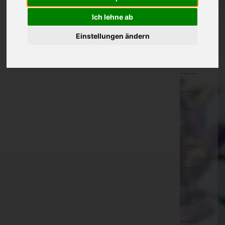
Eisenstadt-Umgebung
Ich lehne ab
Eisenstadt(Stadt)
Einstellungen ändern
Güssing
Jennersdorf
Mattersburg
Neusiedl am See
Oberpullendorf
Oberwart
Rust(Stadt)
Kärnten
Niederösterreich
Oberösterreich