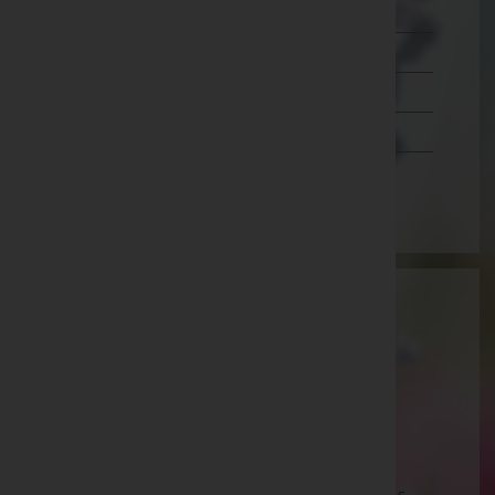
Salzburg
Steiermark
Tirol
Vorarlberg
Wien
Aktuelle Todesfälle
Emil Apko -
Aufbahrungshalle Gattendorf
Annemarie Pfeifer -
Aufbahrungshalle Neudorf
Ewald Jandrisits -
Aufbahrungshalle Güttenbach