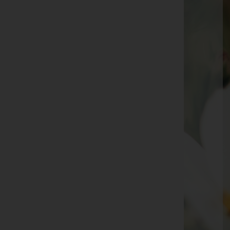
Erna Franzoi
Manfred Mittelberger
Marianne Wäger
Rudi Schneider
Ruth Klara Walch
Johann Lins
Roland Aeberhard
Martin Kovacic
Harald Aberer
Kristina Mikesic
Ursula Dold
Seite 37 von 170