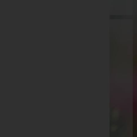
Aktuelle Todesfälle
Erika Böckle
Waltraud Düngler
Klementine "Tini" Dünser
Andreas Häle
Angelika Josefine Schneider
Dominique Rodriguez
Armin Bargehr
Alfred Marte
Gerda Lechthaler