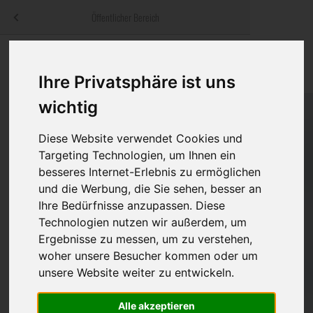
Menü
Öffentlicher Bereich
bestatter
.at
Sterbeanzeigen
Was ist zu tun
Traditionelle
Informationswebsite der österreichischen Bestatter
Ihre Privatsphäre ist uns
ch
Rat & Hilfe im Trauerfall
Bestattungsar
Alternative B
wichtig
Navigation
h
Ihre Bestatter
Leistungen de
überspringen
Diese Website verwendet Cookies und
Targeting Technologien, um Ihnen ein
Kosten
besseres Internet-Erlebnis zu ermöglichen
und die Werbung, die Sie sehen, besser an
Vorsorge
Ihre Bedürfnisse anzupassen. Diese
Technologien nutzen wir außerdem, um
Ergebnisse zu messen, um zu verstehen,
Bundesland
woher unsere Besucher kommen oder um
unsere Website weiter zu entwickeln.
Alle akzeptieren
Burgenland