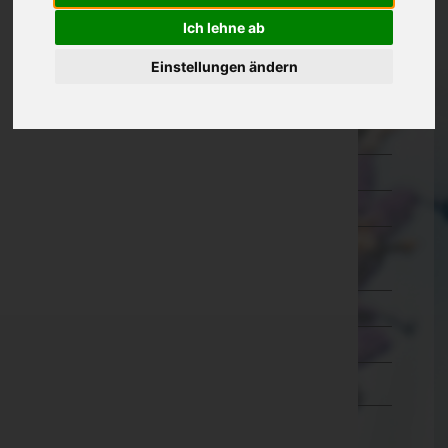
Kärnten
Ich lehne ab
Niederösterreich
Einstellungen ändern
Oberösterreich
Salzburg
Steiermark
Tirol
Vorarlberg
Bludenz
Bregenz
Dornbirn
Feldkirch
Wien