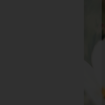
Kurt Huber
Hugo Engstler
Rudolf Schönherr
Frank Mangeng
Johanna Burtscher
Dora Bell
Johann "Hans" Gianesini
Helga Schöch
Helmut Burtscher
Gottlieb Ammann
Vevi Martin
Seite 41 von 170