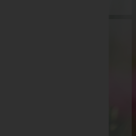
Aktuelle Todesfälle
Rigobert Dr. Engljähringer
Erich Furxer
Erich Fend
Heinz Grabher
Juliane Lampert
Sylvia Lebeda
Ilse Morscher
Elwina Remta
Paul Sandholzer