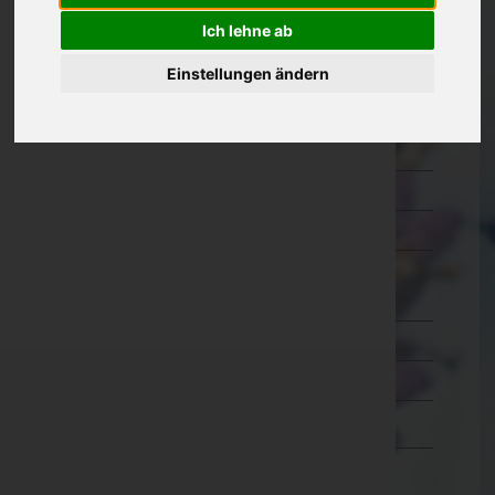
Kärnten
Ich lehne ab
Niederösterreich
Einstellungen ändern
Oberösterreich
Salzburg
Steiermark
Tirol
Vorarlberg
Bludenz
Bregenz
Dornbirn
Feldkirch
Wien