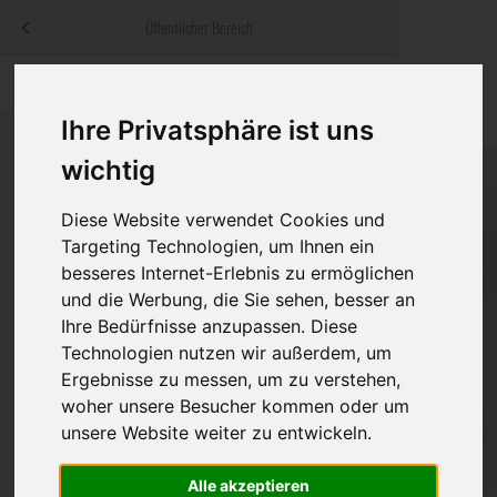
Menü
Öffentlicher Bereich
bestatter
.at
Sterbeanzeigen
Was ist zu tun
Traditionelle
Informationswebsite der österreichischen Bestatter
Ihre Privatsphäre ist uns
ch
Rat & Hilfe im Trauerfall
Bestattungsar
Alternative B
wichtig
Navigation
h
Ihre Bestatter
Leistungen de
überspringen
Diese Website verwendet Cookies und
Targeting Technologien, um Ihnen ein
Kosten
besseres Internet-Erlebnis zu ermöglichen
und die Werbung, die Sie sehen, besser an
Vorsorge
Ihre Bedürfnisse anzupassen. Diese
Technologien nutzen wir außerdem, um
Ergebnisse zu messen, um zu verstehen,
Bundesland
woher unsere Besucher kommen oder um
unsere Website weiter zu entwickeln.
Alle akzeptieren
Burgenland