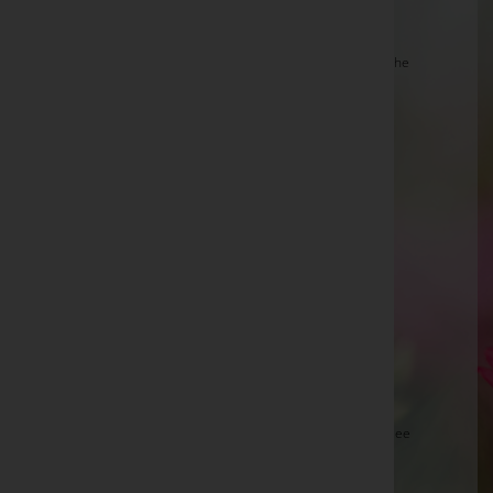
Martin Zudrell
Mag. Christian SILLER, Taxenbach -
Stadtpfarrkirche
Salzburg-Gneis
Karl Horvath -
Aufbahrungshalle Nickelsdorf
Leonhard Handl -
Aufbahrungshalle Feldbach
Maria Teschl, Bestattung Radaschitz -
Aufbahrungshalle Mühldorf
Herta Lampert
Alfred Weiss
Mathias BROSER -
Pfarrkirche Prottes
Mato PILJIC, Bruck a.d.Glstr. -
Marienkirche Bruck
a.d.Glstr.
Hannes Häussler -
Aufbahrungshalle Neusiedl am See
Helmut Leichtfried