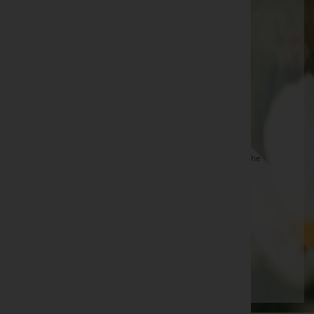
Margareta Battlogg
Theresia Harmat -
Aufbahrungshalle Zurndorf
Alfred Schwarzl -
Stadtpfarrkirche Fehring
Maria Otte -
Aufbahrungshalle Neusiedl am See
Alois Pichler -
Bad Waltersdorf
Kranz Günter
Alois Matzhold, Bestattung Radaschitz -
Pfarrkirche
Riegersburg
Toni Spiegl -
Pettnau
Erika Mayer
Seite 48 von 697
Anfang
Zurück
45
46
47
48
49
50
51
Vorwärts
Ende