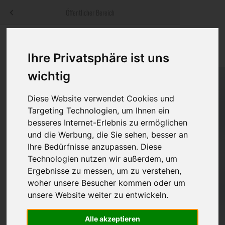
Menü
Öffentlicher Bereich
bestatter
.at
Sterbeanzeigen
Was ist zu tun
Traditionelle
Informationswebsite der österreichischen Bestatter
Ihre Privatsphäre ist uns
ch
Rat & Hilfe im Trauerfall
Bestattungsar
Alternative B
wichtig
Navigation
h
Ihre Bestatter
Leistungen de
überspringen
Diese Website verwendet Cookies und
Targeting Technologien, um Ihnen ein
Kosten
besseres Internet-Erlebnis zu ermöglichen
und die Werbung, die Sie sehen, besser an
Vorsorge
Ihre Bedürfnisse anzupassen. Diese
Technologien nutzen wir außerdem, um
Ergebnisse zu messen, um zu verstehen,
Bundesland
woher unsere Besucher kommen oder um
unsere Website weiter zu entwickeln.
Alle akzeptieren
Burgenland