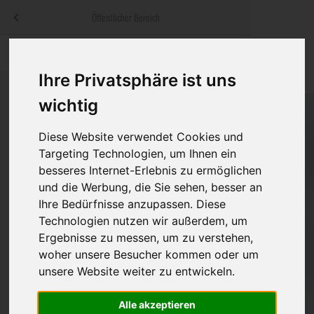
Menü
Öffentlicher Bereich
bestatter
.at
Sterbeanzeigen
Was ist zu tun
Traditionelle
Informationswebsite der österreichischen Bestatter
Ihre Privatsphäre ist uns
ch
Rat & Hilfe im Trauerfall
Bestattungsar
Alternative B
wichtig
Navigation
h
Ihre Bestatter
Leistungen de
überspringen
Diese Website verwendet Cookies und
Targeting Technologien, um Ihnen ein
Kosten
besseres Internet-Erlebnis zu ermöglichen
und die Werbung, die Sie sehen, besser an
Vorsorge
Ihre Bedürfnisse anzupassen. Diese
Technologien nutzen wir außerdem, um
Ergebnisse zu messen, um zu verstehen,
Bundesland
woher unsere Besucher kommen oder um
unsere Website weiter zu entwickeln.
Alle akzeptieren
Burgenland