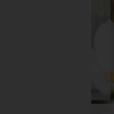
Hildegard Benicek -
Halle Friedhof Gänserndorf
Wolfgang Krauss
Hilda Herzog
Maria Csar -
Aufbahrungshalle Bocksdorf
Gertrud Buelacher
Anita Wabersich
Lothar Heinrich -
Aufbahrungshalle Nickeldorf
Martha OBERHAUSER, Stuhlfelden - Bestattung
Gschwandtner -
Pfarrkirche Stuhlfelden
Seite 501 von 697
Anfang
Zurück
498
499
500
501
502
503
504
Vorwärts
Ende
WKO-Link
EIN SERVICE DER