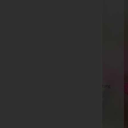
Hermann Meschnig
Dieter Benninghoven
Helmut Gut
Heinrich Keckeis
Ewald Karl Panuschka -
Pfarrkirche Weibern
Markus Erhard
Elisabeth Seimel
Norbert Valentini
Astrid NUSSBAUMER, Bramberg a.Wkg. - Bestattung
Gschwandtner -
Aussegnungshalle Uttendorf
Gerald Berghofer
Bauer Maria -
Pfarrkirche St. Magdalena a.L.
Marianne Fuchsberger -
Pfarrkirche Eberschwang