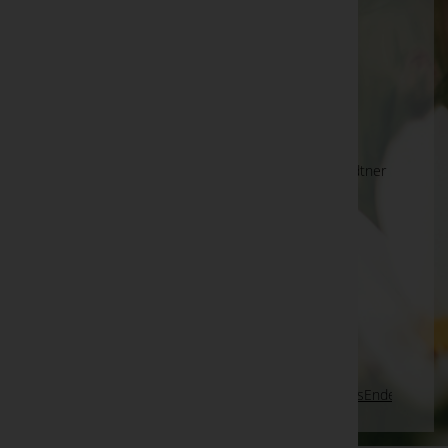
Sophie Falk -
Pischelsdorf - Friedhofskirche
Waltraud Fischerauer -
St. Peter a. O.
Virgina Lutz
Daniela Ornik
Karl REINDL, Niedernsill - Bestattung Gschwandtner
-
Aussegnungshalle Niedernsill
Günter Doblinger
Kurz Margareta -
Grabstätte auf dem Ortsfriedhof
Grafendorf
Franz Loidl
Seite 506 von 698
Anfang
Zurück
503
504
505
506
507
508
509
Vorwärts
Ende