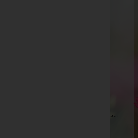
Otto Taschner -
Pfarrkirche Wörth a.d.L.
Hildegard KRÖLL, Niedernsill - Bestattung
Gschwandtner -
Pfarrkirche Niedernsill
Maria Neumann
Theresia KNAPP, Piesendorf - Bestattung
Gschwandtner -
Aussegnungshalle Piesendorf
Maria Freitag -
Pfarrkirche St. Johann i.d. Haide
Erich Moser -
Friedhof
Mennel Siegfried -
Kirche Rohrbach
Franz Fuchs
Walter Hartmann
Johann Czermak -
Aufbahrungshalle Mannersdorf/March
Karl Königshofer
Franz Neumayer -
Pischelsdorf - Friedhofskirche