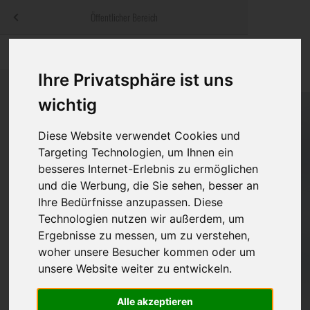
Menü
Öffentlicher Bereich
bestatter
.at
Sterbeanzeigen
Was ist zu tun
Traditionelle
Informationswebsite der österreichischen Bestatter
Ihre Privatsphäre ist uns
ch
Rat & Hilfe im Trauerfall
Bestattungsar
Alternative B
wichtig
Navigation
h
Ihre Bestatter
Leistungen de
überspringen
Diese Website verwendet Cookies und
Targeting Technologien, um Ihnen ein
Kosten
besseres Internet-Erlebnis zu ermöglichen
und die Werbung, die Sie sehen, besser an
Vorsorge
Ihre Bedürfnisse anzupassen. Diese
Technologien nutzen wir außerdem, um
Ergebnisse zu messen, um zu verstehen,
Bundesland
woher unsere Besucher kommen oder um
unsere Website weiter zu entwickeln.
Alle akzeptieren
Burgenland