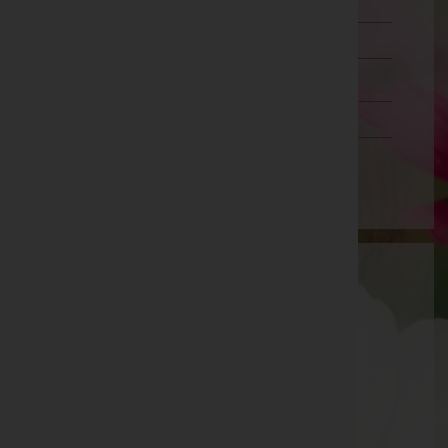
Lienz
Reutte
Schwaz
Vorarlberg
Wien
Aktuelle Todesfälle
Siegfried Gumpold -
Pfarrkirche Neustift
Hans Georg Braunegger -
Matrei am Brenner
Emil Primus -
Pfarrkirche Steinach am Brenner