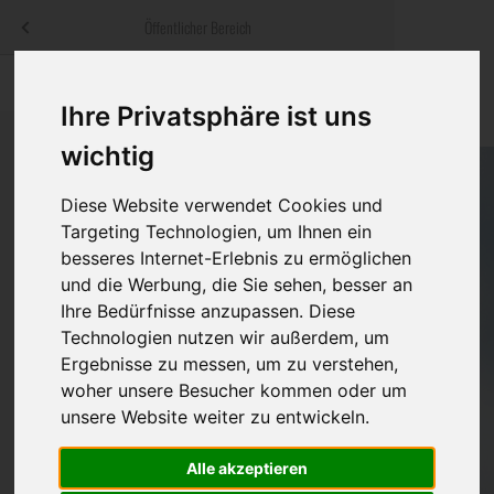
Menü
Öffentlicher Bereich
bestatter
.at
Sterbeanzeigen
Was ist zu tun
Traditionelle
Ihre Privatsphäre ist uns
Informationswebsite der österreichischen Bestatter
ch
Rat & Hilfe im Trauerfall
Bestattungsar
Alternative B
wichtig
Navigation
h
Ihre Bestatter
Leistungen de
überspringen
Diese Website verwendet Cookies und
Targeting Technologien, um Ihnen ein
Kosten
besseres Internet-Erlebnis zu ermöglichen
und die Werbung, die Sie sehen, besser an
Vorsorge
Ihre Bedürfnisse anzupassen. Diese
Technologien nutzen wir außerdem, um
Ergebnisse zu messen, um zu verstehen,
woher unsere Besucher kommen oder um
Bundesland
unsere Website weiter zu entwickeln.
Alle akzeptieren
Burgenland