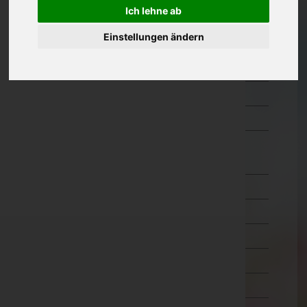
Ich lehne ab
Kärnten
Einstellungen ändern
Niederösterreich
Oberösterreich
Salzburg
Steiermark
Tirol
Imst
Innsbruck-Land
Innsbruck-Stadt
Kitzbühel
Kufstein
Landeck