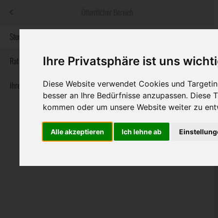
Menü
Öffentlicher Bereich
bestatter
.at
Sterbeanzeigen
Ihre Privatsphäre ist uns wicht
Informationswebsite der österreichischen Bestatter
Rat & Hilfe im Trauerfall
Diese Website verwendet Cookies und Targeting
Ihre Bestatter
Navigation
Sterbeanzeigen
Rat & Hilfe im Trauerfall
Ihre Bestatter
besser an Ihre Bedürfnisse anzupassen. Diese
überspringen
kommen oder um unsere Website weiter zu ent
Alle akzeptieren
Ich lehne ab
Einstellun
Bundesland