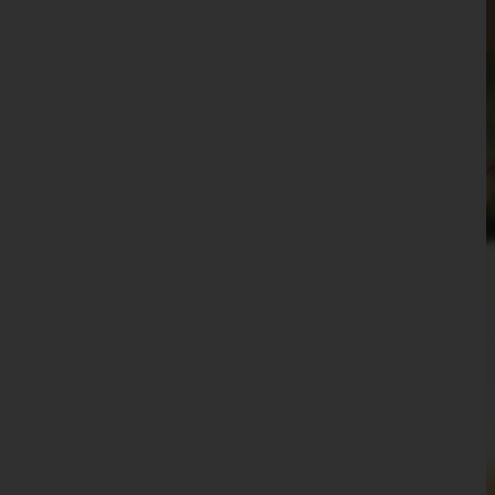
Wien 14.,Penzing
Wien 15.,Rudolfsheim-Fünfhaus
Wien 16.,Ottakring
Wien 17.,Hernals
Wien 18.,Währing
Wien 19.,Döbling
Wien 20.,Brigittenau
Wien 21.,Floridsdorf
Wien 22.,Donaustadt
Wien 23.,Liesing
Wien(Stadt)