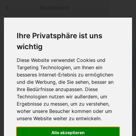
Menü
Öffentlicher Bereich
bestatter
.at
Sterbeanzeigen
Was ist zu tun
Traditionelle
Informationswebsite der österreichischen Bestatter
Ihre Privatsphäre ist uns
ch
Rat & Hilfe im Trauerfall
Bestattungsar
Alternative B
wichtig
Navigation
h
Ihre Bestatter
Leistungen de
überspringen
Diese Website verwendet Cookies und
Targeting Technologien, um Ihnen ein
Kosten
besseres Internet-Erlebnis zu ermöglichen
und die Werbung, die Sie sehen, besser an
Vorsorge
Ihre Bedürfnisse anzupassen. Diese
Technologien nutzen wir außerdem, um
Ergebnisse zu messen, um zu verstehen,
Bundesland
woher unsere Besucher kommen oder um
unsere Website weiter zu entwickeln.
Alle akzeptieren
Burgenland