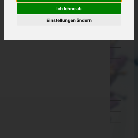
Kärnten
Ich lehne ab
Niederösterreich
Einstellungen ändern
Oberösterreich
Salzburg
Steiermark
Tirol
Vorarlberg
Wien
Wien 1.,Innere Stadt
Wien 2.,Leopoldstadt
Wien 3.,Landstraße
Wien 4.,Wieden