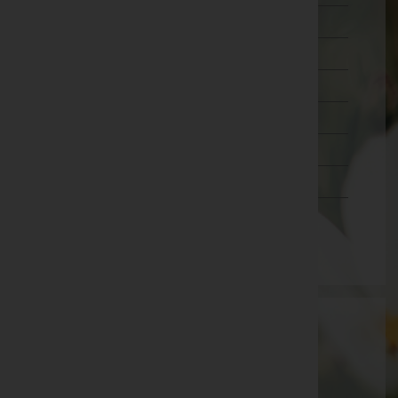
Wien 18.,Währing
Wien 19.,Döbling
Wien 20.,Brigittenau
Wien 21.,Floridsdorf
Wien 22.,Donaustadt
Wien 23.,Liesing
Wien(Stadt)
Aktuelle Todesfälle
Käthe Beiwl -
Raum 2 Feuerhalle Wien Simmering