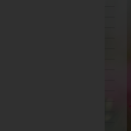
Wien 5.,Margareten
Wien 6.,Mariahilf
Wien 7.,Neubau
Wien 8.,Josefstadt
Wien 9.,Alsergrund
Wien 10.,Favoriten
Wien 11.,Simmering
Wien 12.,Meidling
Wien 13.,Hietzing
Wien 14.,Penzing
Wien 15.,Rudolfsheim-Fünfhaus
Wien 16.,Ottakring
Wien 17.,Hernals