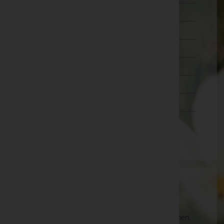
Wien 18.,Währing
Wien 19.,Döbling
Wien 20.,Brigittenau
Wien 21.,Floridsdorf
Wien 22.,Donaustadt
Wien 23.,Liesing
Wien(Stadt)
Aktuelle Todesfälle
Es gibt keine Einträge, die Ihrer Suche entsprechen.