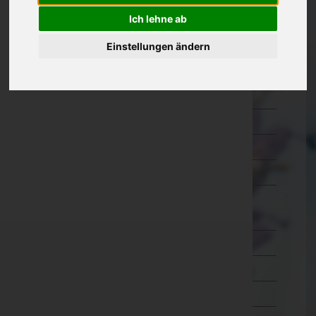
Kärnten
Ich lehne ab
Niederösterreich
Einstellungen ändern
Oberösterreich
Salzburg
Steiermark
Tirol
Vorarlberg
Wien
Wien 1.,Innere Stadt
Wien 2.,Leopoldstadt
Wien 3.,Landstraße
Wien 4.,Wieden