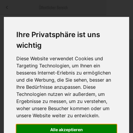
Menü
Öffentlicher Bereich
bestatter
.at
Sterbeanzeigen
Was ist zu tun
Traditionelle
Informationswebsite der österreichischen Bestatter
Ihre Privatsphäre ist uns
ch
Rat & Hilfe im Trauerfall
Bestattungsar
Alternative B
wichtig
Navigation
h
Ihre Bestatter
Leistungen de
überspringen
Diese Website verwendet Cookies und
Targeting Technologien, um Ihnen ein
Kosten
besseres Internet-Erlebnis zu ermöglichen
und die Werbung, die Sie sehen, besser an
Vorsorge
Ihre Bedürfnisse anzupassen. Diese
Technologien nutzen wir außerdem, um
Ergebnisse zu messen, um zu verstehen,
Bundesland
woher unsere Besucher kommen oder um
unsere Website weiter zu entwickeln.
Alle akzeptieren
Burgenland