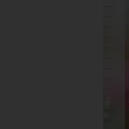
Wien 5.,Margareten
Wien 6.,Mariahilf
Wien 7.,Neubau
Wien 8.,Josefstadt
Wien 9.,Alsergrund
Wien 10.,Favoriten
Wien 11.,Simmering
Wien 12.,Meidling
Wien 13.,Hietzing
Wien 14.,Penzing
Wien 15.,Rudolfsheim-Fünfhaus
Wien 16.,Ottakring
Wien 17.,Hernals