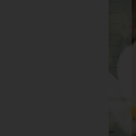
Wien 18.,Währing
Wien 19.,Döbling
Wien 20.,Brigittenau
Wien 21.,Floridsdorf
Wien 22.,Donaustadt
Wien 23.,Liesing
Wien(Stadt)
Aktuelle Todesfälle
Es gibt keine Einträge, die Ihrer Suche entsprechen.