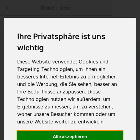
Menü
Öffentlicher Bereich
bestatter
.at
Sterbeanzeigen
Was ist zu tun
Traditionelle
Informationswebsite der österreichischen Bestatter
Ihre Privatsphäre ist uns
ch
Rat & Hilfe im Trauerfall
Bestattungsar
Alternative B
wichtig
Navigation
h
Ihre Bestatter
Leistungen de
überspringen
Diese Website verwendet Cookies und
Targeting Technologien, um Ihnen ein
Kosten
besseres Internet-Erlebnis zu ermöglichen
und die Werbung, die Sie sehen, besser an
Vorsorge
Ihre Bedürfnisse anzupassen. Diese
Technologien nutzen wir außerdem, um
Ergebnisse zu messen, um zu verstehen,
Bundesland
woher unsere Besucher kommen oder um
unsere Website weiter zu entwickeln.
Alle akzeptieren
Burgenland