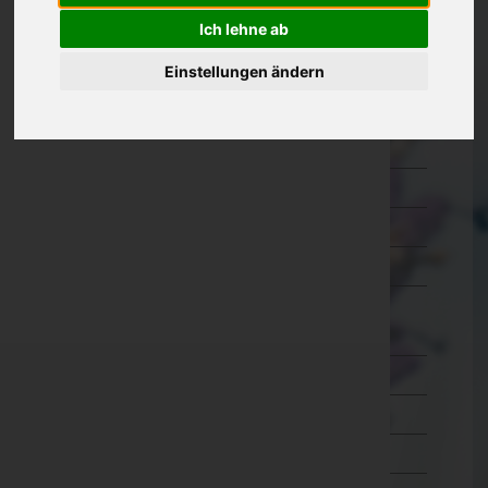
Kärnten
Ich lehne ab
Niederösterreich
Einstellungen ändern
Oberösterreich
Salzburg
Steiermark
Tirol
Vorarlberg
Wien
Wien 1.,Innere Stadt
Wien 2.,Leopoldstadt
Wien 3.,Landstraße
Wien 4.,Wieden