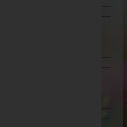
Wien 5.,Margareten
Wien 6.,Mariahilf
Wien 7.,Neubau
Wien 8.,Josefstadt
Wien 9.,Alsergrund
Wien 10.,Favoriten
Wien 11.,Simmering
Wien 12.,Meidling
Wien 13.,Hietzing
Wien 14.,Penzing
Wien 15.,Rudolfsheim-Fünfhaus
Wien 16.,Ottakring
Wien 17.,Hernals