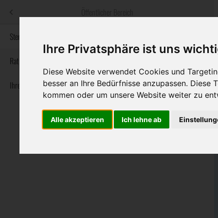
Menü
Öffentlicher Bereich
bestatter
.at
Sterbeanzeigen
Ihre Privatsphäre ist uns wicht
Informationswebsite der österreichischen Bestatter
Rat & Hilfe im Trauerfall
Diese Website verwendet Cookies und Targeting
besser an Ihre Bedürfnisse anzupassen. Diese
Ihre Bestatter
Navigation
Sterbeanzeigen
Rat & Hilfe im Trauerfall
Ihre Bestatter
kommen oder um unsere Website weiter zu ent
überspringen
Alle akzeptieren
Ich lehne ab
Einstellun
Bundesland