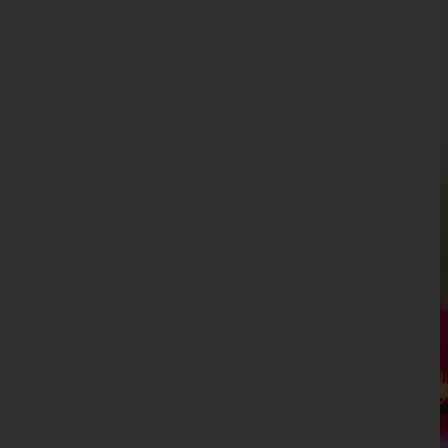
Burgenland
Kärnten
Niederösterreich
Oberösterreich
Salzburg
Steiermark
Tirol
Vorarlberg
Bludenz
Bregenz
Dornbirn