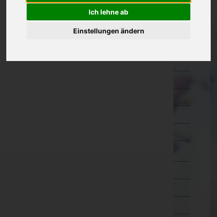
Eisenstadt-Umgebung
Ich lehne ab
Eisenstadt(Stadt)
Einstellungen ändern
Güssing
Jennersdorf
Mattersburg
Neusiedl am See
Oberpullendorf
Oberwart
Rust(Stadt)
Kärnten
Niederösterreich
Oberösterreich