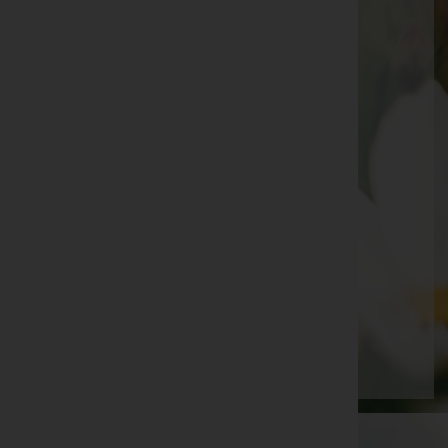
Franz Hütter -
Aufbahrungshalle Deutsch Jahrndorf
Josef Neuberger -
Friedhof
Martina Milisits -
Aufbahrungshalle Harmisch
Matthias Nittnaus -
Friedhof
Vitus Mittl -
Pfarrkirche Bildein
Christina Francesca Stutz -
Filalkirche Burg
MariaKovacs -
Aufbahrungshalle St. Michael
Josef Deutsch -
Pfarrkirche D.-Tschantschendorf
Josef Deutsch -
Pfarrkirche D.-Tschantschendorf
Seite 104 von 104
Anfang
Zurück
98
99
100
101
102
103
104
WKO-Link
EIN SERVICE DER