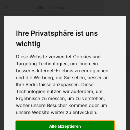
Menü
Öffentlicher Bereich
bestatter
.at
Sterbeanzeigen
Was ist zu tun
Traditionelle
Informationswebsite der österreichischen Bestatter
Ihre Privatsphäre ist uns
ch
Rat & Hilfe im Trauerfall
Bestattungsar
Alternative B
wichtig
Navigation
h
Ihre Bestatter
Leistungen de
überspringen
Diese Website verwendet Cookies und
Targeting Technologien, um Ihnen ein
Kosten
besseres Internet-Erlebnis zu ermöglichen
und die Werbung, die Sie sehen, besser an
Vorsorge
Ihre Bedürfnisse anzupassen. Diese
Technologien nutzen wir außerdem, um
Ergebnisse zu messen, um zu verstehen,
Bundesland
woher unsere Besucher kommen oder um
unsere Website weiter zu entwickeln.
Alle akzeptieren
Burgenland