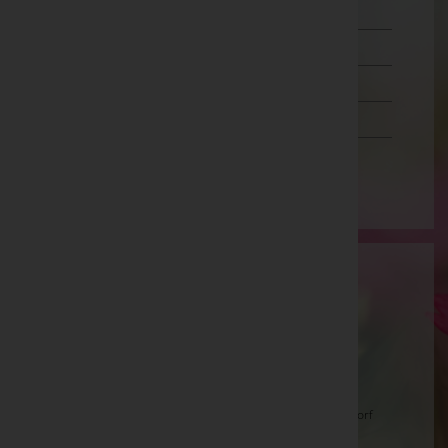
Salzburg
Steiermark
Tirol
Vorarlberg
Wien
Aktuelle Todesfälle
Peter Rudolf Graf -
Basilika Güssing
Johann Horvath
Hedwig Schiffler -
Aufbahrungshalle Deutsch Jahrndorf