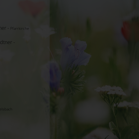
ner -
Pfarrkirche
dtner -
elsbach