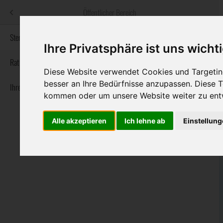
Menü
Öffentlicher Bereich
bestatter
.at
Sterbeanzeigen
Ihre Privatsphäre ist uns wicht
Informationswebsite der österreichischen Bestatter
Rat & Hilfe im Trauerfall
Diese Website verwendet Cookies und Targeting
besser an Ihre Bedürfnisse anzupassen. Diese
Ihre Bestatter
Navigation
Sterbeanzeigen
Rat & Hilfe im Trauerfall
Ihre Bestatter
kommen oder um unsere Website weiter zu ent
überspringen
Alle akzeptieren
Ich lehne ab
Einstellun
Bundesland