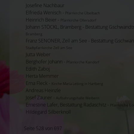
Josefine Nachbaur
Elfrieda Wenisch -
Pfarrkirche Übelbach
Heinrich Beier -
Pfarrkirche Ollersdorf
Johann STÖCKL, Bramberg - Bestattung Gschwandt
Bramberg
Franz SENONER, Zell am See - Bestattung Gschwan
Stadtpfarrkirche Zell am See
Jutta Weber
Berghofer Johann -
Pfarrkirche Kaindorf
Edith Zaboj
Herta Memmer
Erna Fleck -
Kirche Maria Lebing in Hartberg
Andreas Heinzle
Josef Zauner -
Aufbahrungshalle Weibern
Ernestine Lafer, Bestattung Radaschitz -
Pfarrkirche Ed
Hildegard Silberknoll
Seite 528 von 697