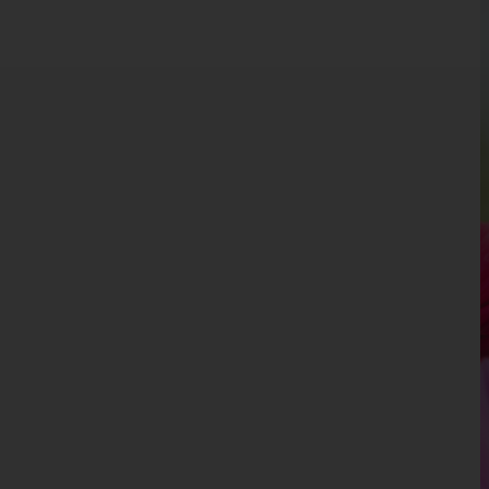
Burgenland
Kärnten
Niederösterreich
Oberösterreich
Salzburg
Steiermark
Tirol
Vorarlberg
Wien